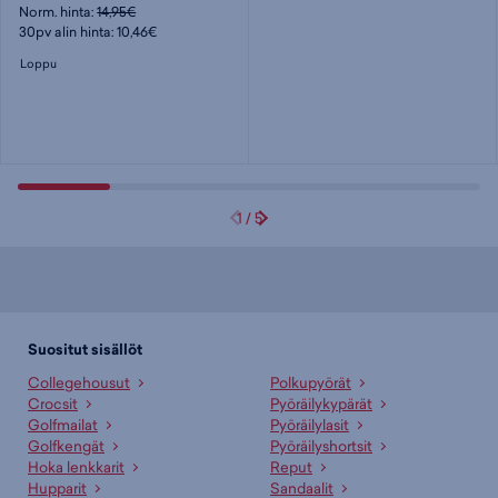
Norm. hinta:
14,95€
30pv alin hinta: 10,46€
Loppu
1
/
5
Suositut sisällöt
Collegehousut
Polkupyörät
Crocsit
Pyöräilykypärät
Golfmailat
Pyöräilylasit
Golfkengät
Pyöräilyshortsit
Hoka lenkkarit
Reput
Hupparit
Sandaalit