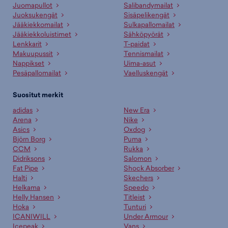
Juomapullot
Salibandymailat
Juoksukengät
Sisäpelikengät
Jääkiekkomailat
Sulkapallomailat
Jääkiekkoluistimet
Sähköpyörät
Lenkkarit
T-paidat
Makuupussit
Tennismailat
Nappikset
Uima-asut
Pesäpallomailat
Vaelluskengät
Suositut merkit
adidas
New Era
Arena
Nike
Asics
Oxdog
Björn Borg
Puma
CCM
Rukka
Didriksons
Salomon
Fat Pipe
Shock Absorber
Halti
Skechers
Helkama
Speedo
Helly Hansen
Titleist
Hoka
Tunturi
ICANIWILL
Under Armour
Icepeak
Vans