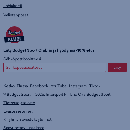
Lahjakortit
Valintaoppaat
Liity Budget Sport Clubiin ja hyödynnä -10 % etusi
Sähköpostiosoitteesi
Liity
Kesko
Plussa
Facebook
YouTube
Instagram
Tiktok
© Budget Sport — 2026. Intersport Finland Oy / Budget Sport.
Tietosuojaseloste
Evästeasetukset
K-ryhmän evästekäytännöt
Saavutettavuusseloste