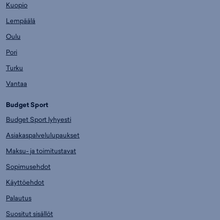
Kuopio
Lempäälä
Oulu
Pori
Turku
Vantaa
Budget Sport
Budget Sport lyhyesti
Asiakaspalvelulupaukset
Maksu- ja toimitustavat
Sopimusehdot
Käyttöehdot
Palautus
Suositut sisällöt