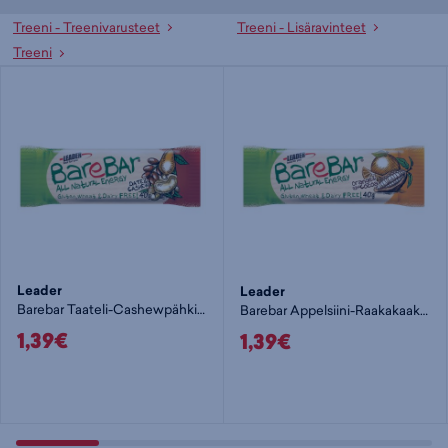
Treeni - Treenivarusteet
Treeni - Lisäravinteet
Treeni
Leader
Leader
Barebar Taateli-Cashewpähkinä 40g - patukka
Barebar Appelsiini-Raakakaakao 40g - patukka
1,39€
1,39€