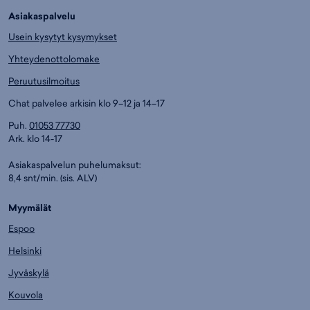
Asiakaspalvelu
Usein kysytyt kysymykset
Yhteydenottolomake
Peruutusilmoitus
Chat palvelee arkisin klo 9–12 ja 14–17
Puh.
01053 77730
Ark. klo 14-17
Asiakaspalvelun puhelumaksut:
8,4 snt/min. (sis. ALV)
Myymälät
Espoo
Helsinki
Jyväskylä
Kouvola