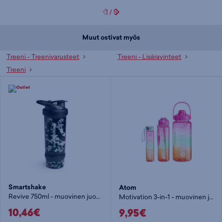
1
/
5
Muut ostivat myös
Treeni - Treenivarusteet
Treeni - Lisäravinteet
Treeni
Smartshake
Atom
Revive 750ml - muovinen juomapullo
Motivation 3-in-1 - muovinen juomapullo
10,46€
9,95€