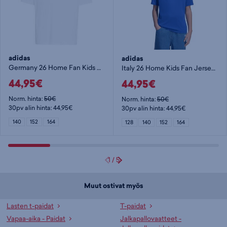
adidas
adidas
Germany 26 Home Fan Kids Jersey - lasten t-paita
Italy 26 Home Kids Fan Jersey - lasten t-paita
44,95€
44,95€
Norm. hinta:
50€
Norm. hinta:
50€
30pv alin hinta: 44,95€
30pv alin hinta: 44,95€
140
152
164
128
140
152
164
1
/
5
Muut ostivat myös
Lasten t-paidat
T-paidat
Vapaa-aika - Paidat
Jalkapallovaatteet -