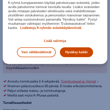
K-ryhmä kumppaneineen käyttää palveluissaan evästeitä, joiden
Punaine
avulla palvelumme toimivat toivotulla tavalla. Lisäksi evästeiden
n
avulla mitataan palveluiden tehokkuutta sekä mahdollistetaan
yksilöllinen ostokokemus ja personoidun mainonnan tarjoaminen.
Valitse koko:
Voit antaa suostumuksesi painamalla ”Hyväksy kaikki”. Pystyt
Kokotaulukko
128
muuttamaan valintojasi myöhemmin ”Evästeasetukset”-linkin
kautta.
Lisätietoja K-ryhmän evästekäytännöistä
Lisää ostoskoriin
Lisää valintoja
Tarkista saatavuus ja nouda myymälästä
Verkkokauppa:
Myymälät:
Saatavilla
Saatavilla
Vain välttämättömät
Hyväksy kaikki
Ole hyvä ja valitse koko, jotta voimme näyttää tuotteen
myymäläsaatavuuden.
Arvioitu toimitusaika 2-4 arkipäivää.
Toimitustavat ja -hinnat
Ilmainen palautusoikeus 30 päivää. Ei koske erikoistoimitettavia.
Paljon erilaisia maksu- ja toimitustapoja.
Meiltä saat myös K-Plussa-pisteitä.
Turvallisuustiedot