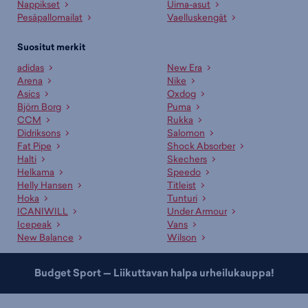
Nappikset
Uima-asut
Pesäpallomailat
Vaelluskengät
Suositut merkit
adidas
New Era
Arena
Nike
Asics
Oxdog
Björn Borg
Puma
CCM
Rukka
Didriksons
Salomon
Fat Pipe
Shock Absorber
Halti
Skechers
Helkama
Speedo
Helly Hansen
Titleist
Hoka
Tunturi
ICANIWILL
Under Armour
Icepeak
Vans
New Balance
Wilson
Budget Sport — Liikuttavan halpa urheilukauppa!