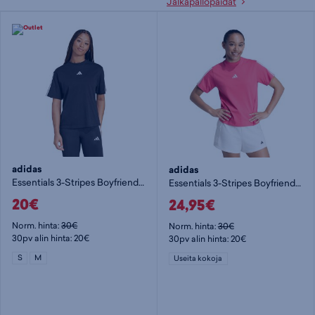
Jalkapallopaidat
adidas
adidas
Essentials 3-Stripes Boyfriend T-Shirt W - naisten t-paita
Essentials 3-Stripes Boyfriend T-Shirt W - naisten t-paita
20€
24,95€
Norm. hinta:
30€
Norm. hinta:
30€
30pv alin hinta: 20€
30pv alin hinta: 20€
S
M
Useita kokoja