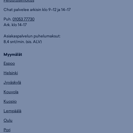
Chat palvelee arkisin klo 9–12 ja 14–17
Puh.
01053 77730
Ark. klo 14-17
Asiakaspalvelun puhelumaksut:
8,4 snt/min. (sis. ALV)
Myymälät
Espoo
Helsinki
Jyväskylä
Kouvola
Kuopio
Lempäälä
Oulu
Pori