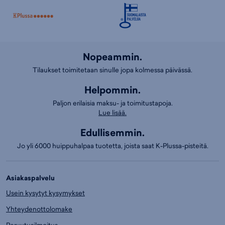
Nopeammin.
Tilaukset toimitetaan sinulle jopa kolmessa päivässä.
Helpommin.
Paljon erilaisia maksu- ja toimitustapoja.
Lue lisää.
Edullisemmin.
Jo yli 6000 huippuhalpaa tuotetta, joista saat K-Plussa-pisteitä.
Asiakaspalvelu
Usein kysytyt kysymykset
Yhteydenottolomake
Peruutusilmoitus