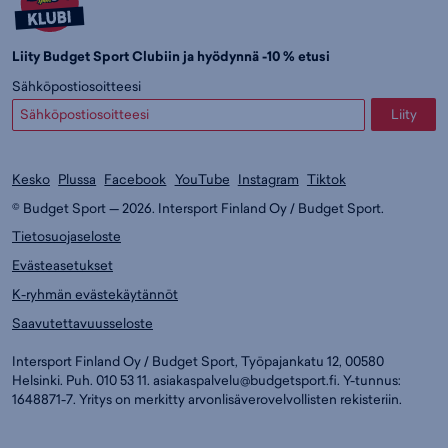
Liity Budget Sport Clubiin ja hyödynnä -10 % etusi
Sähköpostiosoitteesi
Liity
Kesko
Plussa
Facebook
YouTube
Instagram
Tiktok
© Budget Sport — 2026. Intersport Finland Oy / Budget Sport.
Tietosuojaseloste
Evästeasetukset
K-ryhmän evästekäytännöt
Saavutettavuusseloste
Intersport Finland Oy / Budget Sport, Työpajankatu 12, 00580
Helsinki. Puh. 010 53 11.
asiakaspalvelu@budgetsport.fi
. Y-tunnus:
1648871-7. Yritys on merkitty arvonlisäverovelvollisten rekisteriin.