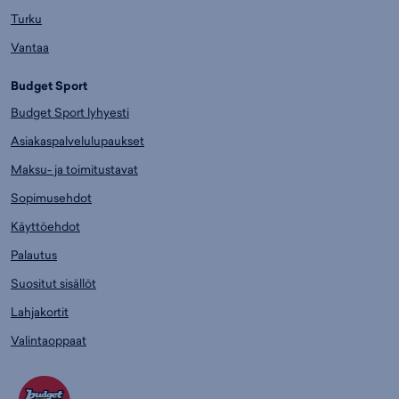
Turku
Vantaa
Budget Sport
Budget Sport lyhyesti
Asiakaspalvelulupaukset
Maksu- ja toimitustavat
Sopimusehdot
Käyttöehdot
Palautus
Suositut sisällöt
Lahjakortit
Valintaoppaat