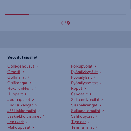
1
/
5
Suositut sisällöt
Collegehousut
Polkupyörät
Crocsit
Pyöräilykypärät
Golfmailat
Pyöräilylasit
Golfkengät
Pyöräilyshortsit
Hoka lenkkarit
Reput
Hupparit
Sandaalit
Juomapullot
Salibandymailat
Juoksukengät
Sisäpelikengät
Jääkiekkomailat
Sulkapallomailat
Jääkiekkoluistimet
Sähköpyörät
Lenkkarit
T-paidat
Makuupussit
Tennismailat