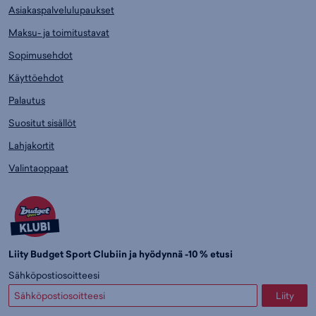
Asiakaspalvelulupaukset
Maksu- ja toimitustavat
Sopimusehdot
Käyttöehdot
Palautus
Suositut sisällöt
Lahjakortit
Valintaoppaat
Liity Budget Sport Clubiin ja hyödynnä -10 % etusi
Sähköpostiosoitteesi
Liity