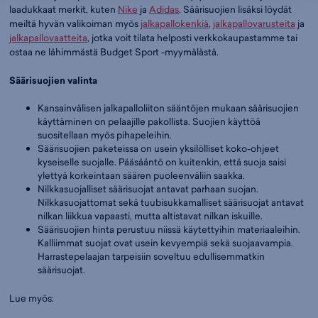
laadukkaat merkit, kuten
Nike
ja
Adidas
. Säärisuojien lisäksi löydät
meiltä hyvän valikoiman myös
jalkapallokenkiä
,
jalkapallovarusteita
ja
jalkapallovaatteita
, jotka voit tilata helposti verkkokaupastamme tai
ostaa ne lähimmästä Budget Sport -myymälästä.
Säärisuojien valinta
Kansainvälisen jalkapalloliiton sääntöjen mukaan säärisuojien
käyttäminen on pelaajille pakollista. Suojien käyttöä
suositellaan myös pihapeleihin.
Säärisuojien paketeissa on usein yksilölliset koko-ohjeet
kyseiselle suojalle. Pääsääntö on kuitenkin, että suoja saisi
ylettyä korkeintaan säären puoleenväliin saakka.
Nilkkasuojalliset säärisuojat antavat parhaan suojan.
Nilkkasuojattomat sekä tuubisukkamalliset säärisuojat antavat
nilkan liikkua vapaasti, mutta altistavat nilkan iskuille.
Säärisuojien hinta perustuu niissä käytettyihin materiaaleihin.
Kalliimmat suojat ovat usein kevyempiä sekä suojaavampia.
Harrastepelaajan tarpeisiin soveltuu edullisemmatkin
säärisuojat.
Lue myös: