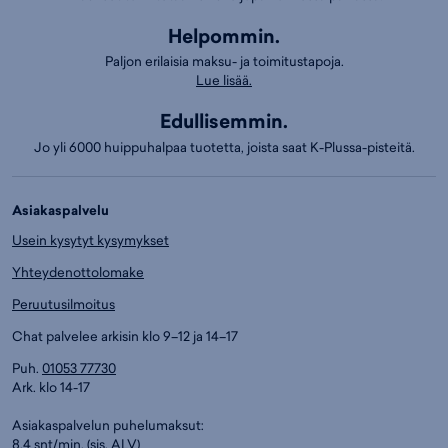
Helpommin.
Paljon erilaisia maksu- ja toimitustapoja.
Lue lisää.
Edullisemmin.
Jo yli 6000 huippuhalpaa tuotetta, joista saat K-Plussa-pisteitä.
Asiakaspalvelu
Usein kysytyt kysymykset
Yhteydenottolomake
Peruutusilmoitus
Chat palvelee arkisin klo 9–12 ja 14–17
Puh.
01053 77730
Ark. klo 14-17
Asiakaspalvelun puhelumaksut:
8,4 snt/min. (sis. ALV)