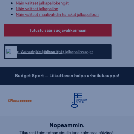
Näin valitset jalkapallokengät
Näin valitset jalkapallon
Näin valitset maalivahdin hanskat jalkapalloon
Tutustu säärisuojavalikoimaan
Suositellut Näin valitset jalkapallosuojat
Budget Sport — Liikuttavan halpa urheilukauppa!
Nopeammin.
Tilaukset toimitetaan sinulle jopa kolmessa päivässä.