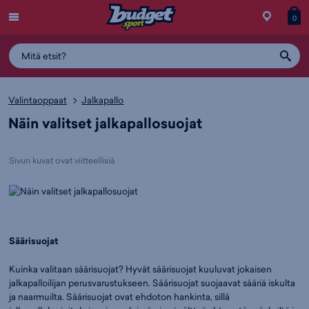
Menu
Myymälä
Siirry
Tuott
T
0
ostos
koris
y
Valintaoppaat
Jalkapallo
Näin valitset jalkapallosuojat
Sivun kuvat ovat viitteellisiä
Säärisuojat
Kuinka valitaan säärisuojat? Hyvät säärisuojat kuuluvat jokaisen
jalkapalloilijan perusvarustukseen. Säärisuojat suojaavat sääriä iskulta
ja naarmuilta. Säärisuojat ovat ehdoton hankinta, sillä