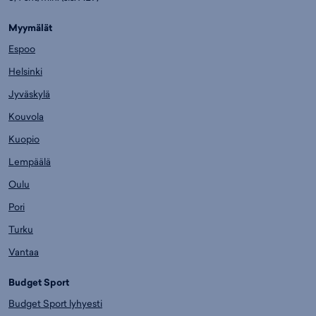
Myymälät
Espoo
Helsinki
Jyväskylä
Kouvola
Kuopio
Lempäälä
Oulu
Pori
Turku
Vantaa
Budget Sport
Budget Sport lyhyesti