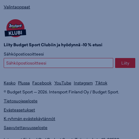
Valintaoppaat
Liity Budget Sport Clubiin ja hyödynnä -10 % etusi
Sähköpostiosoitteesi
Liity
Kesko
Plussa
Facebook
YouTube
Instagram
Tiktok
© Budget Sport — 2026. Intersport Finland Oy / Budget Sport.
Tietosuojaseloste
Evästeasetukset
K-ryhmän evästekäytännöt
Saavutettavuusseloste