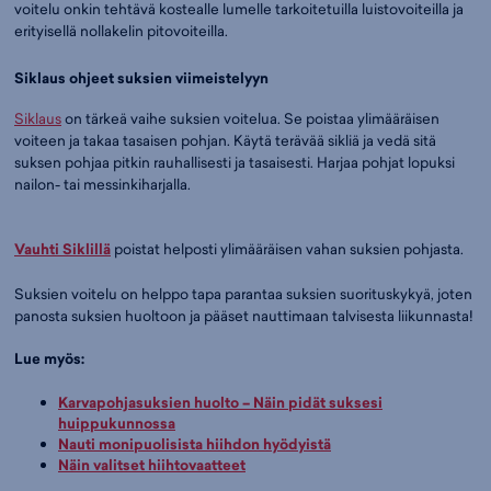
voitelu onkin tehtävä kostealle lumelle tarkoitetuilla luistovoiteilla ja
erityisellä nollakelin pitovoiteilla.
Siklaus ohjeet suksien viimeistelyyn
Siklaus
on tärkeä vaihe suksien voitelua. Se poistaa ylimääräisen
voiteen ja takaa tasaisen pohjan. Käytä terävää sikliä ja vedä sitä
suksen pohjaa pitkin rauhallisesti ja tasaisesti. Harjaa pohjat lopuksi
nailon- tai messinkiharjalla.
Vauhti Siklillä
poistat helposti ylimääräisen vahan suksien pohjasta.
Suksien voitelu on helppo tapa parantaa suksien suorituskykyä, joten
panosta suksien huoltoon ja pääset nauttimaan talvisesta liikunnasta!
Lue myös:
Karvapohjasuksien huolto – Näin pidät suksesi
huippukunnossa
Nauti monipuolisista hiihdon hyödyistä
Näin valitset hiihtovaatteet