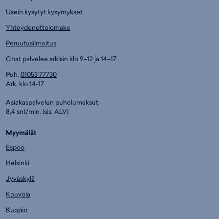
Usein kysytyt kysymykset
Yhteydenottolomake
Peruutusilmoitus
Chat palvelee arkisin klo 9–12 ja 14–17
Puh.
01053 77730
Ark. klo 14-17
Asiakaspalvelun puhelumaksut:
8,4 snt/min. (sis. ALV)
Myymälät
Espoo
Helsinki
Jyväskylä
Kouvola
Kuopio