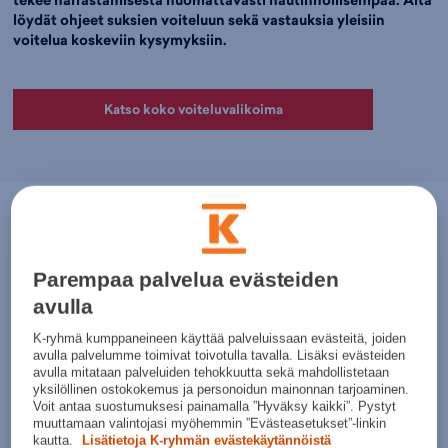
tekee harrastamisesta huomattavasti nautinnollisempaa. Alta
löydät ohjeet suksien voiteluun sekä vastauksia yleisiin
voitelua koskeviin kysymyksiin.
Katso koko voiteluvalikoima
Miksi suksien voitelu on tärkeää?
Hyvin voidellut sukset takaavat sujuvamman etenemisen ladulla tai
rinteessä.
Luistovoitelu
parantaa suksien liukua, kun taas
pitovoitelu
Parempaa palvelua evästeiden
auttaa pitämään suksen turvallisesti hiihtäjän alla ylämäessä. Myös
avulla
lasten suksien voitelu kannattaa ottaa vakavasti, sillä huonosti
liukuvat sukset voivat heikentää myös lapsen hiihtokokemusta.
K-ryhmä kumppaneineen käyttää palveluissaan evästeitä, joiden
avulla palvelumme toimivat toivotulla tavalla. Lisäksi evästeiden
Suksen voitelun hyötyjä ovat parempi suorituskyky ja luisto, minkä
avulla mitataan palveluiden tehokkuutta sekä mahdollistetaan
lisäksi pitovoitelu takaa tasaisen pidon perinteisellä tyylillä
yksilöllinen ostokokemus ja personoidun mainonnan tarjoaminen.
hiihdettäessä. Lisäksi se pidentää suksien käyttöikää sekä tekee
Voit antaa suostumuksesi painamalla ”Hyväksy kaikki”. Pystyt
ladulla ja rinteessä seikkailusta mukavampaa.
muuttamaan valintojasi myöhemmin ”Evästeasetukset”-linkin
kautta.
Lisätietoja K-ryhmän evästekäytännöistä