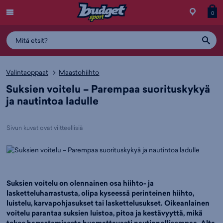
Menu
Myymälä
Siirry
Tuott
T
0
ostos
koris
y
Valintaoppaat
Maastohiihto
Suksien voitelu – Parempaa suorituskykyä
ja nautintoa ladulle
Sivun kuvat ovat viitteellisiä
Suksien voitelu on olennainen osa hiihto- ja
lasketteluharrastusta, olipa kyseessä perinteinen hiihto,
luistelu, karvapohjasukset tai laskettelusukset. Oikeanlainen
voitelu parantaa suksien luistoa, pitoa ja kestävyyttä, mikä