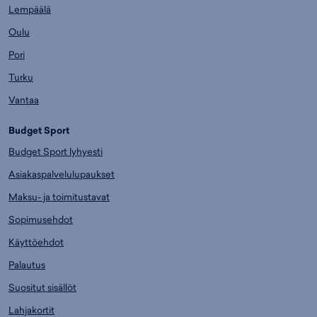
Lempäälä
Oulu
Pori
Turku
Vantaa
Budget Sport
Budget Sport lyhyesti
Asiakaspalvelulupaukset
Maksu- ja toimitustavat
Sopimusehdot
Käyttöehdot
Palautus
Suositut sisällöt
Lahjakortit