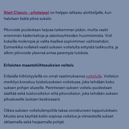
Start Classic - pitoteippi
on helppo ratkaisu aloittelijalle, kun
halutaan lisätä pitoa suksiin.
Pitovoide puolestaan tarjoaa tarkemman pidon, mutta vaatii
enemmän kädentaitoja ja sääolosuhteiden huomioimista. Voit
kokeilla molempia ja valita itsellesi sopivimman vaihtoehdon.
Esimerkiksi nollakeli vaatii suksien voitelulta erityistä tarkkuutta, ja
silloin pitovoide yleensä antaa parempia tuloksia.
Erilaisten maastohiihtosuksien voitelu
Erilaisilla hiihtotyyleillä on omat vaatimuksensa
voitelulle
. Voitelun
merkitys korostuu luistelusuksien voitelussa, joka tehdään koko
suksen pohjan alueelle. Perinteisen suksen voitelu puolestaan
sisältää sekä luistovoitelun että pitovoitelun, joka tehdään suksen
pitoalueelle (suksen keskiosaan).
Oikea suksien voitelulämpötila takaa onnistuneen lopputuloksen.
Muista aina käyttää keliin sopivaa voitelua ja viimeistellä sukset
siklaamalla sekä harjaamalla pohjat.