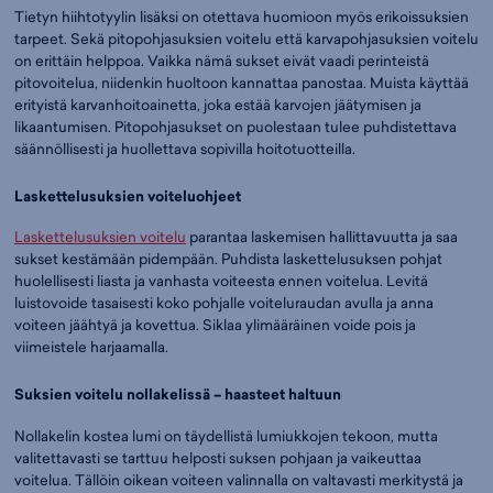
Tietyn hiihtotyylin lisäksi on otettava huomioon myös erikoissuksien
tarpeet. Sekä pitopohjasuksien voitelu että karvapohjasuksien voitelu
on erittäin helppoa. Vaikka nämä sukset eivät vaadi perinteistä
pitovoitelua, niidenkin huoltoon kannattaa panostaa. Muista käyttää
erityistä karvanhoitoainetta, joka estää karvojen jäätymisen ja
likaantumisen. Pitopohjasukset on puolestaan tulee puhdistettava
säännöllisesti ja huollettava sopivilla hoitotuotteilla.
Laskettelusuksien voiteluohjeet
Laskettelusuksien voitelu
parantaa laskemisen hallittavuutta ja saa
sukset kestämään pidempään. Puhdista laskettelusuksen pohjat
huolellisesti liasta ja vanhasta voiteesta ennen voitelua. Levitä
luistovoide tasaisesti koko pohjalle voiteluraudan avulla ja anna
voiteen jäähtyä ja kovettua. Siklaa ylimääräinen voide pois ja
viimeistele harjaamalla.
Suksien voitelu nollakelissä – haasteet haltuun
Nollakelin kostea lumi on täydellistä lumiukkojen tekoon, mutta
valitettavasti se tarttuu helposti suksen pohjaan ja vaikeuttaa
voitelua. Tällöin oikean voiteen valinnalla on valtavasti merkitystä ja