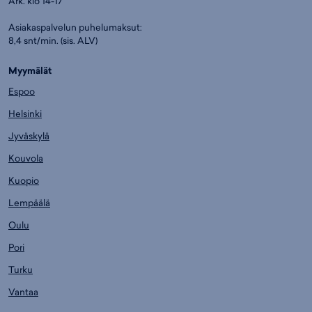
Ark. klo 14-17
Asiakaspalvelun puhelumaksut:
8,4 snt/min. (sis. ALV)
Myymälät
Espoo
Helsinki
Jyväskylä
Kouvola
Kuopio
Lempäälä
Oulu
Pori
Turku
Vantaa