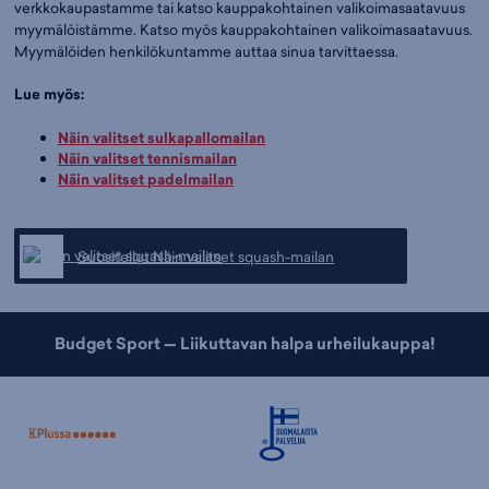
verkkokaupastamme tai katso kauppakohtainen valikoimasaatavuus
myymälöistämme. Katso myös kauppakohtainen valikoimasaatavuus.
Myymälöiden henkilökuntamme auttaa sinua tarvittaessa.
Lue myös:
Näin valitset sulkapallomailan
Näin valitset tennismailan
Näin valitset padelmailan
Suositellut Näin valitset squash-mailan
Budget Sport — Liikuttavan halpa urheilukauppa!