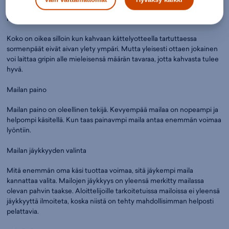
Kahvakoon valinta
Koko on oikea silloin kun kahvaan kättelyotteella tartuttaessa
sormenpäät eivät aivan ylety ympäri. Mutta yleisesti ottaen jokainen
voi laittaa gripin alle mieleisensä määrän tavaraa, jotta kahvasta tulee
hyvä.
Mailan paino
Mailan paino on oleellinen tekijä. Kevyempää mailaa on nopeampi ja
helpompi käsitellä. Kun taas painavmpi maila antaa enemmän voimaa
lyöntiin.
Mailan jäykkyyden valinta
Mitä enemmän oma käsi tuottaa voimaa, sitä jäykempi maila
kannattaa valita. Mailojen jäykkyys on yleensä merkitty mailassa
olevan pahvin taakse. Aloittelijoille tarkoitetuissa mailoissa ei yleensä
jäykkyyttä ilmoiteta, koska niistä on tehty mahdollisimman helposti
pelattavia.