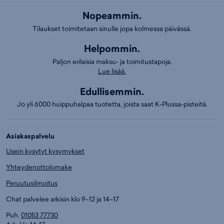
Nopeammin.
Tilaukset toimitetaan sinulle jopa kolmessa päivässä.
Helpommin.
Paljon erilaisia maksu- ja toimitustapoja.
Lue lisää.
Edullisemmin.
Jo yli 6000 huippuhalpaa tuotetta, joista saat K-Plussa-pisteitä.
Asiakaspalvelu
Usein kysytyt kysymykset
Yhteydenottolomake
Peruutusilmoitus
Chat palvelee arkisin klo 9–12 ja 14–17
Puh.
01053 77730