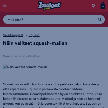
Menu
Myymälä
Siirry
Tuott
T
0
ostos
koris
y
Valintaoppaat
Squash
Näin valitset squash-mailan
Sivun kuvat ovat viitteellisiä
Squash on suosittu laji Suomessa. Sitä pelataan paljon harraste- ja
että kilpatasolla. Squashin pelaamista pidetään yhtenä
kuntoilumuotona. Squashpeli kehittää hyvin aerobista kuntoa, koko
kehon lihaksistoa sekä reaktionopeutta. Aloittelija pääsee helposti
alkuun, kun pelin säännöt ja perustekniikat ovat halussa. Squash on