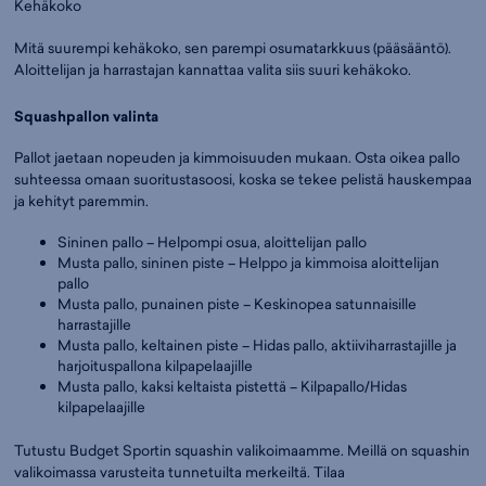
Kehäkoko
Mitä suurempi kehäkoko, sen parempi osumatarkkuus (pääsääntö).
Aloittelijan ja harrastajan kannattaa valita siis suuri kehäkoko.
Squashpallon valinta
Pallot jaetaan nopeuden ja kimmoisuuden mukaan. Osta oikea pallo
suhteessa omaan suoritustasoosi, koska se tekee pelistä hauskempaa
ja kehityt paremmin.
Sininen pallo – Helpompi osua, aloittelijan pallo
Musta pallo, sininen piste – Helppo ja kimmoisa aloittelijan
pallo
Musta pallo, punainen piste – Keskinopea satunnaisille
harrastajille
Musta pallo, keltainen piste – Hidas pallo, aktiiviharrastajille ja
harjoituspallona kilpapelaajille
Musta pallo, kaksi keltaista pistettä – Kilpapallo/Hidas
kilpapelaajille
Tutustu Budget Sportin squashin valikoimaamme. Meillä on squashin
valikoimassa varusteita tunnetuilta merkeiltä. Tilaa