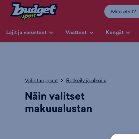
Lajit ja varusteet
Vaatteet
Kengät
Valintaoppaat
Retkeily ja ulkoilu
Näin valitset
makuualustan