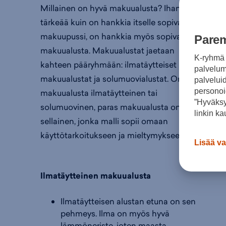
Millainen on hyvä makuualusta? Ihan yhtä
tärkeää kuin on hankkia itselle sopiva
makuupussi, on hankkia myös sopiva
Parem
makuualusta. Makuualustat jaetaan
K-ryhmä 
kahteen pääryhmään: ilmatäytteiset
palvelumm
makuualustat ja solumuovialustat. Onpa
palvelui
personoi
makuualusta ilmatäytteinen tai
”Hyväksy
solumuovinen, paras makuualusta on
linkin ka
sellainen, jonka malli sopii omaan
käyttötarkoitukseen ja mieltymykseen.
Lisää va
Ilmatäytteinen makuualusta
Ilmatäytteisen alustan etuna on sen
pehmeys. Ilma on myös hyvä
lämmöneriste, joten maasta