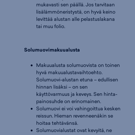
mukavasti sen päällä. Jos tarvitaan
lisälämmöneristystä, on hyvä keino
levittää alustan alle pelastuslakana
tai muu folio.
Solumuovimakuualusta
Makuualusta solumuovista on toinen
hyvä makuualustavaihtoehto.
Solumuovi-alustan etuna – edullisen
hinnan lisäksi – on sen
käyttövarmuus ja keveys. Sen hinta-
painosuhde on erinomainen.
Solumuovi ei voi vahingoittua kesken
reissun. Hieman revenneenäkin se
hoitaa tehtävänsä.
Solumuovialustat ovat kevyitä, ne