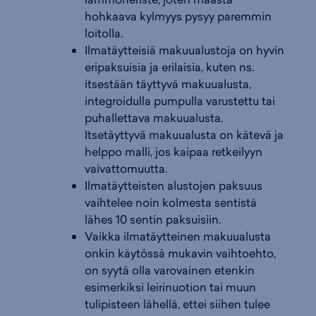
hohkaava kylmyys pysyy paremmin
loitolla.
Ilmatäytteisiä makuualustoja on hyvin
eripaksuisia ja erilaisia, kuten ns.
itsestään täyttyvä makuualusta,
integroidulla pumpulla varustettu tai
puhallettava makuualusta.
Itsetäyttyvä makuualusta on kätevä ja
helppo malli, jos kaipaa retkeilyyn
vaivattomuutta.
Ilmatäytteisten alustojen paksuus
vaihtelee noin kolmesta sentistä
lähes 10 sentin paksuisiin.
Vaikka ilmatäytteinen makuualusta
onkin käytössä mukavin vaihtoehto,
on syytä olla varovainen etenkin
esimerkiksi leirinuotion tai muun
tulipisteen lähellä, ettei siihen tulee