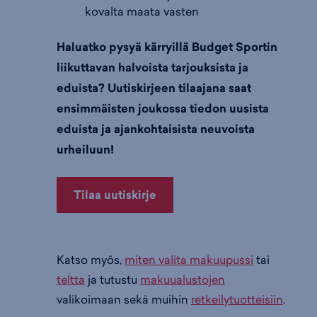
kovalta maata vasten
Haluatko pysyä kärryillä Budget Sportin
liikuttavan halvoista tarjouksista ja
eduista? Uutiskirjeen tilaajana saat
ensimmäisten joukossa tiedon uusista
eduista ja ajankohtaisista neuvoista
urheiluun!
Tilaa uutiskirje
Katso myös,
miten valita makuupussi
tai
teltta
ja tutustu
makuualustojen
valikoimaan sekä muihin
retkeilytuotteisiin
.