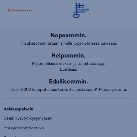
Nopeammin.
Tilaukset toimitetaan sinulle jopa kolmessa päivässä.
Helpommin.
Paljon erilaisia maksu- ja toimitustapoja.
Lue lisää.
Edullisemmin.
Jo yli 6000 huippuhalpaa tuotetta, joista saat K-Plussa-pisteitä.
Asiakaspalvelu
Usein kysytyt kysymykset
Yhteydenottolomake