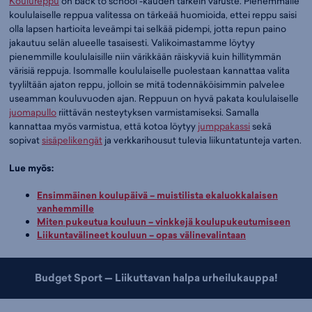
Koulureppu
on back to school -kauden tärkein varuste. Pienemmälle
koululaiselle reppua valitessa on tärkeää huomioida, ettei reppu saisi
olla lapsen hartioita leveämpi tai selkää pidempi, jotta repun paino
jakautuu selän alueelle tasaisesti. Valikoimastamme löytyy
pienemmille koululaisille niin värikkään räiskyviä kuin hillitymmän
värisiä reppuja. Isommalle koululaiselle puolestaan kannattaa valita
tyyliltään ajaton reppu, jolloin se mitä todennäköisimmin palvelee
useamman kouluvuoden ajan. Reppuun on hyvä pakata koululaiselle
juomapullo
riittävän nesteytyksen varmistamiseksi. Samalla
kannattaa myös varmistua, että kotoa löytyy
jumppakassi
sekä
sopivat
sisäpelikengät
ja verkkarihousut tulevia liikuntatunteja varten.
Lue myös:
Ensimmäinen koulupäivä – muistilista ekaluokkalaisen
vanhemmille
Miten pukeutua kouluun – vinkkejä koulupukeutumiseen
Liikuntavälineet kouluun – opas välinevalintaan
Budget Sport — Liikuttavan halpa urheilukauppa!