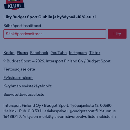
Liity Budget Sport Clubiin ja hyödynnä -10 % etusi
Sähköpostiosoitteesi
Liity
Kesko
Plussa
Facebook
YouTube
Instagram
Tiktok
© Budget Sport — 2026. Intersport Finland Oy / Budget Sport.
Tietosuojaseloste
Evästeasetukset
K-ryhmän evästekäytännöt
Saavutettavuusseloste
Intersport Finland Oy / Budget Sport, Työpajankatu 12, 00580
Helsinki. Puh. 010 53 11.
asiakaspalvelu@budgetsport.fi
. Y-tunnus:
1648871-7. Yritys on merkitty arvonlisäverovelvollisten rekisteriin.