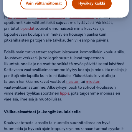
Vain välttämättömät
Hyväksy kaikki
kannattaa kiinnittää etupäässä vaatteiden mukavuuteen.
Valikoimastamme löytyy lukuisia pehmeitä ja joustavia
collegepaitoja
ja
huppareita
sekä
collegehousuja
ja
verkkarihousuja
, jotka päällä niin
oppitunnit kuin välituntileikit sujuvat miellyttävästi. Värikkäät,
printatut
t-paidat
sopivat erinomaisesti niin alkusyksyn ja
loppukevään koulupäiviin mukavien housujen pariksi kuin
pitkähihaisten paitojen alle talvikauden viileämpinä päivinä.
Edellä mainitut vaatteet sopivat loistavasti isommillekin koululaisille.
Joustavat verkkari- ja collegehousut tulevat tarpeeseen
liikuntatunneilla ja ne ovat trendikkäitä myös päivittäisessä käytössä.
Kattavasta vaatevalikoimastamme löytyy kokoja ja mieluisia malleja ja
printtejä niin lapsille kuin teini-ikäisille. Yläluokkaisille voi olla jo
tarpeen hankkia mukavat vaatteet
naisten
tai
miesten
vaatevalikoimastamme. Alkusyksyn back to school -kouluasun
viimeistelee tyylikäs sporttinen
lippis
, joita tarjoamme monissa eri
väreissä, ilmeissä ja muotoiluissa.
Välikausivaatteet ja -kengät koululaiselle
Kouluvaatetusta lapselle tai nuorelle suunnitellessa on hyvä
huomioida jo hyvissä ajoin loppusyksyn mukanaan tuomat syyskelit