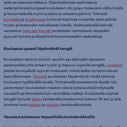
sekä seuraava kevätkausi. Säänkestävissä vaatteissa ja
vedenpitävissä kengissä koululaisen olo pysyy mukavana välitunneilla
ja koulumatkoilla myös tuulisina ja sateisina päivinä. Tekniset
kuoritakki
ja
kuorihousut
tuntuvat käytössä mukavilta sekä pitävät
tuulen ja kosteuden tehokkaasti loitolla. Vedenpitävällä kalvolla
varustetut
gore-tex-kengät
puolestaan varmistavat varpaiden
pysyvän kuivina ja lämpiminä kovemmassakin sadesäässä.
Kouluasua upeasti täydentävät kengät
Koululaisen back to school -asuihin saa kätevästi ripauksen
persoonallisuutta omaan tyyliin ja makuun sopivilla kengillä.
Lenkkarit
jalassa koulupäivät sujuvat mukavasti, minkä lisäksi ne kannustavat
lasta liikkumaan.
Tennarit
puolestaan täydentävät minkä tahansa
kouluasun tyylikkäällä tavalla. Tennarivalikoimastamme löydät niin
pienempien koululaisten mieleen olevia tarranauhakiinnityksellä
varustettuja tennareita kuin nauhallisia malleja. Koululaisille sopivat
kengät löytyvät
lasten
kenkävalikoimastamme kokoon 39 asti ja siitä
isommat koot
naisten
ja
miesten
kenkävalikoimista.
Varusta koululaisesi tarpeellisilla koulutarvikkeilla