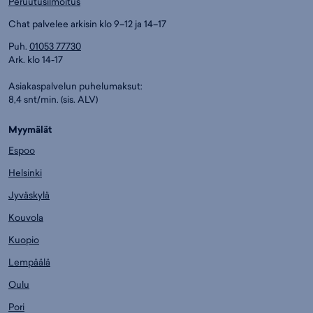
Peruutusilmoitus
Chat palvelee arkisin klo 9–12 ja 14–17
Puh.
01053 77730
Ark. klo 14-17
Asiakaspalvelun puhelumaksut:
8,4 snt/min. (sis. ALV)
Myymälät
Espoo
Helsinki
Jyväskylä
Kouvola
Kuopio
Lempäälä
Oulu
Pori