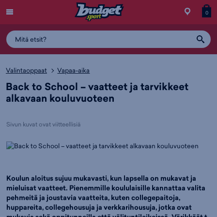
Menu
Myymälä
Siirry
Tuott
T
0
ostos
koris
y
Valintaoppaat
Vapaa-aika
Back to School – vaatteet ja tarvikkeet
alkavaan kouluvuoteen
Sivun kuvat ovat viitteellisiä
Koulun aloitus sujuu mukavasti, kun lapsella on mukavat ja
mieluisat vaatteet. Pienemmille koululaisille kannattaa valita
pehmeitä ja joustavia vaatteita, kuten collegepaitoja,
huppareita, collegehousuja ja verkkarihousuja, jotka ovat