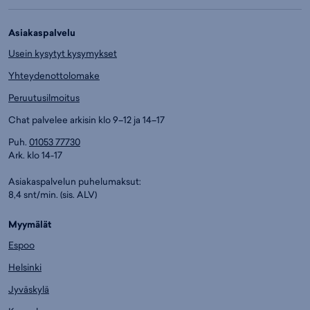
Asiakaspalvelu
Usein kysytyt kysymykset
Yhteydenottolomake
Peruutusilmoitus
Chat palvelee arkisin klo 9–12 ja 14–17
Puh.
01053 77730
Ark. klo 14-17
Asiakaspalvelun puhelumaksut:
8,4 snt/min. (sis. ALV)
Myymälät
Espoo
Helsinki
Jyväskylä