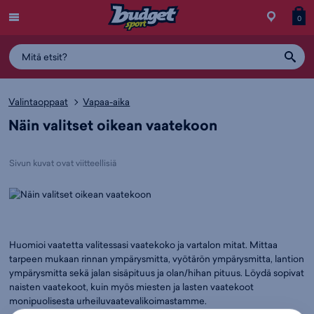
Menu
Myymälä
Siirry
Tuott
T
0
ostos
koris
y
Valintaoppaat
Vapaa-aika
Näin valitset oikean vaatekoon
Sivun kuvat ovat viitteellisiä
Huomioi vaatetta valitessasi vaatekoko ja vartalon mitat. Mittaa
tarpeen mukaan rinnan ympärysmitta, vyötärön ympärysmitta, lantion
ympärysmitta sekä jalan sisäpituus ja olan/hihan pituus. Löydä sopivat
naisten vaatekoot, kuin myös miesten ja lasten vaatekoot
monipuolisesta urheiluvaatevalikoimastamme.