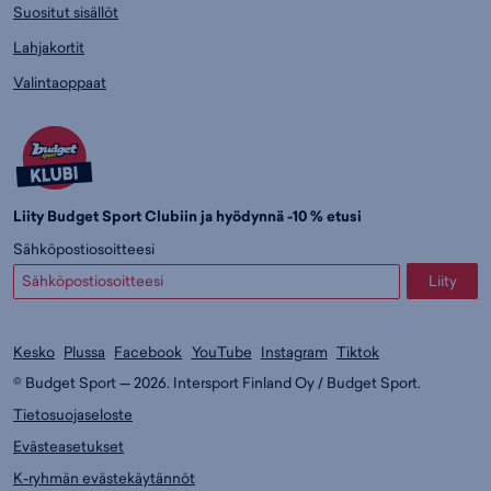
Suositut sisällöt
Lahjakortit
Valintaoppaat
Liity Budget Sport Clubiin ja hyödynnä -10 % etusi
Sähköpostiosoitteesi
Liity
Kesko
Plussa
Facebook
YouTube
Instagram
Tiktok
© Budget Sport — 2026. Intersport Finland Oy / Budget Sport.
Tietosuojaseloste
Evästeasetukset
K-ryhmän evästekäytännöt