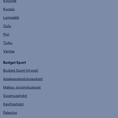
Kouvola
Kuopio
Lempäälä
Oulu
Pori
Turku
Vantaa
Budget Sport
Budget Sport lyhyesti
Asiakaspalvelulupaukset
Maksu- ja toimitustavat
Sopimusehdot
Käyttöehdot
Palautus