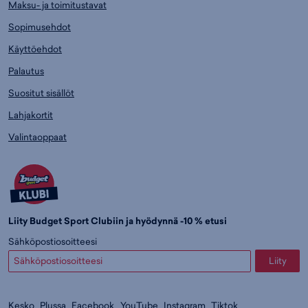
Maksu- ja toimitustavat
Sopimusehdot
Käyttöehdot
Palautus
Suositut sisällöt
Lahjakortit
Valintaoppaat
Liity Budget Sport Clubiin ja hyödynnä -10 % etusi
Sähköpostiosoitteesi
Liity
Kesko
Plussa
Facebook
YouTube
Instagram
Tiktok