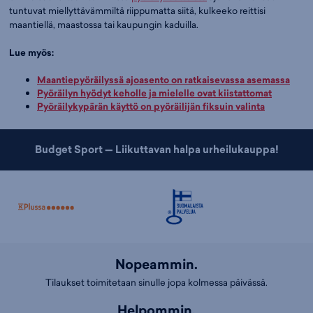
tuntuvat miellyttävämmiltä riippumatta siitä, kulkeeko reittisi
maantiellä, maastossa tai kaupungin kaduilla.
Lue myös:
Maantiepyöräilyssä ajoasento on ratkaisevassa asemassa
Pyöräilyn hyödyt keholle ja mielelle ovat kiistattomat
Pyöräilykypärän käyttö on pyöräilijän fiksuin valinta
Budget Sport — Liikuttavan halpa urheilukauppa!
Nopeammin.
Tilaukset toimitetaan sinulle jopa kolmessa päivässä.
Helpommin.