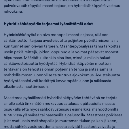
palveleva sähköpyörä maantieajoon, on hybridisähköpyörä vastaus
rukouksiisi.
Hybridisähköpyörän tarjoamat lyömättömät edut
Hybridisähköpyörä on oiva menopeli maantieajossa, sillä sen
sähkömoottori tarjoaa avusteisuutta poljinten pyörittämiseen aina,
kun tunnet sen olevan tarpeen. Maantiepyöräilyssä tämä tarkoittaa
usein pitkiä reittejä, joiden loppupuolella voimat pääsevät monesti
hiipumaan. Määrität kuitenkin aina itse, missä ja milloin haluat
sähköavusteisuutta hyödyntää. Hybridisähköpyörän moottorin
tehtävänä on tehostaa oman poljennan tehoa ja antaa samalla
mahdollisimman luonnolliselta tuntuva ajokokemus. Avusteisuutta
hyödyntäessäsi voit keskittyä kevyempään ajoon ja raikkaasta
ulkoilmasta nauttimiseen.
Maastossa pyöräillessäsi hybridisähköpyörän tehtävänä on tarjota
sinulle sekä tinkimätön mukavuus satulassa epätasaisilla maasto-
osuuksilla että myös sähköavusteisuus esimerkiksi mahdottomilta
tuntuvissa ylämäissä tai haastavilla ajoalustoilla. Maastossa polkiessa
jalat ovat usein maitohapoilla jo muutaman tiukan paikan jälkeen,
mutta sähköavusteisuuden ansiosta selvität haasteet vaivatta ja