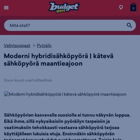
Menu
Myymälä
Siirry
Tuott
T
0
ostos
koris
y
Valintaoppaat
Pyöräily
Moderni hybridisähköpyörä | kätevä
sähköpyörä maantieajoon
Sivun kuvat ovat viitteellisiä
Sähköpyörien kasvavalle suosiolle ei tunnu näkyvän loppua.
Eikä ihme, sillä nykyaikaisiin pyöräilyn tarpeisiin ja
vaatimuksiin tehokkaasti vastaava sähköpyörä tarjoaa
käyttäjälleen lukuisia etuja. Ensinnäkin sähköpyörän