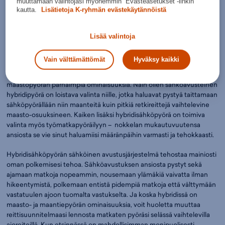
muuttamaan valintojasi myöhemmin ”Evästeasetukset”-linkin
päin palveleva menopeli, jonka selässä voit sukkuloida maanteiltä
kautta.
Lisätietoja K-ryhmän evästekäytännöistä
maastoon ja päinvastoin.
Lisää valintoja
Hybridisähköpyörä on monipuolisempi valinta
maantieajoon
Vain välttämättömät
Hyväksy kaikki
Hybridisähköpyörä yhdistää näppärästi sekä maantiepyörän että
maastopyörän parhaimpia ominaisuuksia. Näin ollen sähköavusteinen
hybridipyörä on loistava valinta niille, jotka haluavat pystyä taittamaan
sähköpyörällään niin maanteitä kuin pitkiä retkireittejä vaihtelevine
maasto-osuuksineen. Kaiken lisäksi hybridisähköpyörä on toimiva
valinta myös työmatkapyöräilyyn – nokkelan mukautuvuutensa
ansiosta se vie sinut haluamiisi määränpäihin varmasti ja tehokkaasti.
Hybridisähköpyörän sähköinen avustusjärjestelmä tehostaa mainiosti
oman polkemisesi tehoa. Sähköavustuksen ansiosta pystyt sekä
ajamaan matkoja nopeammin, nousemaan ylämäkiä vaivatta ilman
hikeentymistä, polkemaan entistä pidempiä matkoja että välttymään
vastatuulen ajoon tuomalta vastukselta. Ja koska hybridissä on
maasto- ja maantiepyörän ominaisuuksia, voit huoletta muuttaa
reittisuunnitelmaasi lennosta matkaten pyöräsi selässä vaihtelevilla
ajoreiteillä. Kun etsinnässä on mahdollisimman monipuolisesti