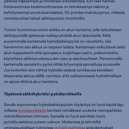
yleensä hiljaisempia ja hinnaltaan edullisempia, kun taas hieman
hintavammissa keskimoottoreissa on tehokkaampi vääntö ja
kehittyneempi avustuksensäätely. On puhdas makukysymys, millaisia
ominaisuuksia haluat sähköpyöräsi moottorilta.
Toinen huomionarvoinen seikka on akun kantama, jolla tarkoitetaan
sähköpyörällä ajettavaa matkaa yhdellä akun latauksella. Mitä
suuremmalla kantamalla hybridisähköpyörä on varustettu, sitä
harvemmin sen akkua on tarpeen ladata. Kantamaan vaikuttavat sekä
akun kapasiteetti että ajonopeus, kuljettajan paino, polkemisteho,
käytettävä sähköavusteisuuden taso ja sääolosuhteet. Pienemmällä
kantamalla varustettu pyörä riittää lyhyempiä ajomatkoja suosivalle.
Jos kuitenkin aiot viihtyä hybridisi selässä tuntikausia kerrallaan
lataamatta akkua välillä, varmista, että valitsemassasi hybridimallissa
on ajoosi riittävä akun kantama.
Täydennä sähköhybridisi pyörätarvikkeilla
Sinulle sopivimman hybridisähköpyörän löydyttyä on hyvä käydä läpi,
millaisia
pyörätarvikkeita
tarvitset tehdäksesi uudesta menopelistäsi
mahdollisimman toimivan. Samalla on hyvä päivittää myös
pyöräilyvaatetus uuteen uskoon. Mukavissa ja teknisiltä
ominaisuuksiltaan toimivissa
pyöräilyvaatteissa
ajokokemukset