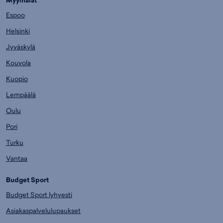
Myymälät
Espoo
Helsinki
Jyväskylä
Kouvola
Kuopio
Lempäälä
Oulu
Pori
Turku
Vantaa
Budget Sport
Budget Sport lyhyesti
Asiakaspalvelulupaukset