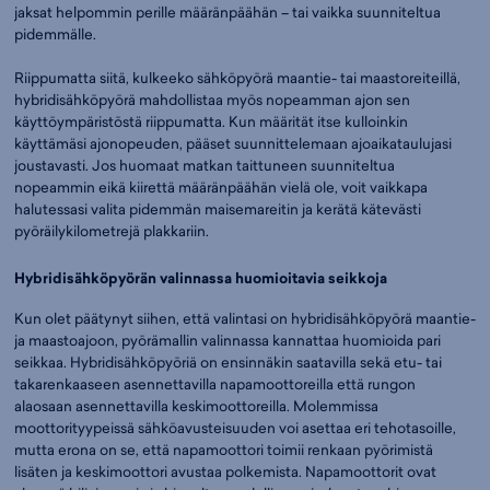
jaksat helpommin perille määränpäähän – tai vaikka suunniteltua
pidemmälle.
Riippumatta siitä, kulkeeko sähköpyörä maantie- tai maastoreiteillä,
hybridisähköpyörä mahdollistaa myös nopeamman ajon sen
käyttöympäristöstä riippumatta. Kun määrität itse kulloinkin
käyttämäsi ajonopeuden, pääset suunnittelemaan ajoaikataulujasi
joustavasti. Jos huomaat matkan taittuneen suunniteltua
nopeammin eikä kiirettä määränpäähän vielä ole, voit vaikkapa
halutessasi valita pidemmän maisemareitin ja kerätä kätevästi
pyöräilykilometrejä plakkariin.
Hybridisähköpyörän valinnassa huomioitavia seikkoja
Kun olet päätynyt siihen, että valintasi on hybridisähköpyörä maantie-
ja maastoajoon, pyörämallin valinnassa kannattaa huomioida pari
seikkaa. Hybridisähköpyöriä on ensinnäkin saatavilla sekä etu- tai
takarenkaaseen asennettavilla napamoottoreilla että rungon
alaosaan asennettavilla keskimoottoreilla. Molemmissa
moottorityypeissä sähköavusteisuuden voi asettaa eri tehotasoille,
mutta erona on se, että napamoottori toimii renkaan pyörimistä
lisäten ja keskimoottori avustaa polkemista. Napamoottorit ovat