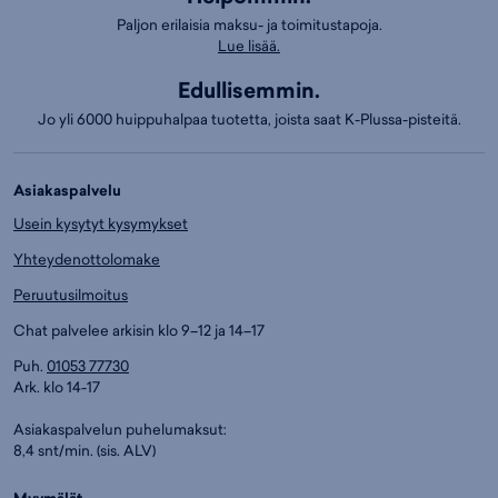
Paljon erilaisia maksu- ja toimitustapoja.
Lue lisää.
Edullisemmin.
Jo yli 6000 huippuhalpaa tuotetta, joista saat K-Plussa-pisteitä.
Asiakaspalvelu
Usein kysytyt kysymykset
Yhteydenottolomake
Peruutusilmoitus
Chat palvelee arkisin klo 9–12 ja 14–17
Puh.
01053 77730
Ark. klo 14-17
Asiakaspalvelun puhelumaksut:
8,4 snt/min. (sis. ALV)