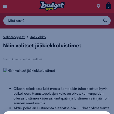
Menu
Myymälä
Siirry
Tuott
T
0
ostos
koris
y
Valintaoppaat
Jääkiekko
Näin valitset jääkiekkoluistimet
Sivun kuvat ovat viitteellisiä
Oikean kokoisessa luistimessa kantapään tulee asettua hyvin
paikoilleen. Harrastepelaajan koko on oikea, kun varpaiden
ollessa luistimen kärjessä, kantapään ja luistimen väliin jää noin
sormen mentävä tila.
Aktiivipelaajan luistimessa ei tarvitse olla juurikaan ylimääräistä
tilaa.