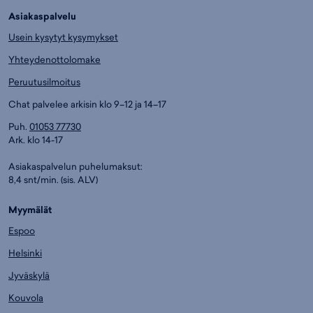
Asiakaspalvelu
Usein kysytyt kysymykset
Yhteydenottolomake
Peruutusilmoitus
Chat palvelee arkisin klo 9–12 ja 14–17
Puh.
01053 77730
Ark. klo 14-17
Asiakaspalvelun puhelumaksut:
8,4 snt/min. (sis. ALV)
Myymälät
Espoo
Helsinki
Jyväskylä
Kouvola