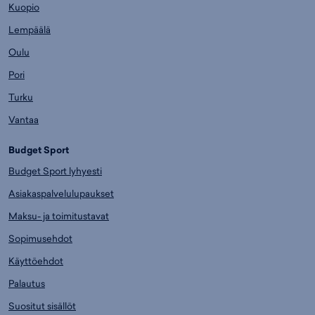
Kuopio
Lempäälä
Oulu
Pori
Turku
Vantaa
Budget Sport
Budget Sport lyhyesti
Asiakaspalvelulupaukset
Maksu- ja toimitustavat
Sopimusehdot
Käyttöehdot
Palautus
Suositut sisällöt