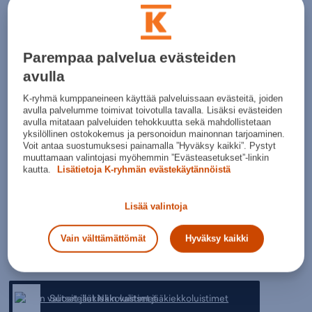
Luistimissa käytetyt materiaalit vaikuttavat niiden hintaan.
Aktiivipelaajan valinta on hieman jäykempi luistin.
Harrastepelaajille sekä etenkin lapsille soveltuvat edullisemmat
ja jäykkyydeltään löysemmät luistimet.
Parempaa palvelua evästeiden
Luistimissa käytetään kolmea eri lestiä: D-lesti kapein, E-lesti
avulla
normaali ja EE-lesti levein.
K-ryhmä kumppaneineen käyttää palveluissaan evästeitä, joiden
Katso kaikki
jääkiekkoluistimet
ja koko
jääkiekkovalikoima
avulla palvelumme toimivat toivotulla tavalla. Lisäksi evästeiden
avulla mitataan palveluiden tehokkuutta sekä mahdollistetaan
Lue myös:
yksilöllinen ostokokemus ja personoidun mainonnan tarjoaminen.
Voit antaa suostumuksesi painamalla ”Hyväksy kaikki”. Pystyt
Näin valitset jääkiekkokypärän
muuttamaan valintojasi myöhemmin ”Evästeasetukset”-linkin
kautta.
Lisätietoja K-ryhmän evästekäytännöistä
Näin valitset jääkiekkohanskat
Näin valitset jääkiekkomailan
Bauer luistimet kokotaulukko
Lisää valintoja
CCM luistimet kokotaulukko
Vain välttämättömät
Hyväksy kaikki
Tutustu jääkiekkoluistinvalikoimaan
Suositellut Näin valitset jääkiekkoluistimet