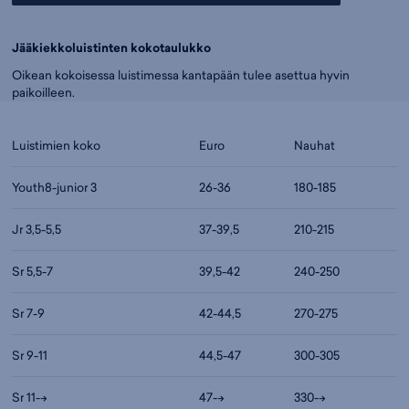
Jääkiekkoluistinten kokotaulukko
Oikean kokoisessa luistimessa kantapään tulee asettua hyvin
paikoilleen.
Luistimien koko
Euro
Nauhat
Youth8-junior 3
26-36
180-185
Jr 3,5-5,5
37-39,5
210-215
Sr 5,5-7
39,5-42
240-250
Sr 7-9
42-44,5
270-275
Sr 9-11
44,5-47
300-305
Sr 11-->
47-->
330-->