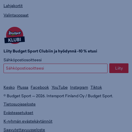
Lahjakortit
Valintaoppaat
Liity Budget Sport Clubiin ja hyödynnä -10 % etusi
Sähköpostiosoitteesi
Liity
Kesko
Plussa
Facebook
YouTube
Instagram
Tiktok
© Budget Sport — 2026. Intersport Finland Oy / Budget Sport.
Tietosuojaseloste
Evästeasetukset
K-ryhmän evästekäytännöt
Saavutettavuusseloste