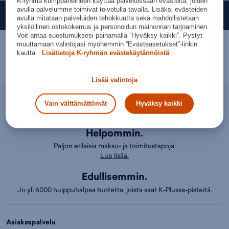
K-ryhmä kumppaneineen käyttää palveluissaan evästeitä, joiden
avulla palvelumme toimivat toivotulla tavalla. Lisäksi evästeiden
Budget Sport — Liikuttavan halpa urheilukauppa!
avulla mitataan palveluiden tehokkuutta sekä mahdollistetaan
yksilöllinen ostokokemus ja personoidun mainonnan tarjoaminen.
Voit antaa suostumuksesi painamalla ”Hyväksy kaikki”. Pystyt
muuttamaan valintojasi myöhemmin ”Evästeasetukset”-linkin
kautta.
Lisätietoja K-ryhmän evästekäytännöistä
Lisää valintoja
Nopeammin.
Vain välttämättömät
Hyväksy kaikki
Tilaukset toimitetaan sinulle jopa kolmessa päivässä.
Helpommin.
Paljon erilaisia maksu- ja toimitustapoja.
Lue lisää.
Edullisemmin.
Jo yli 6000 huippuhalpaa tuotetta, joista saat K-Plussa-pisteitä.
Asiakaspalvelu