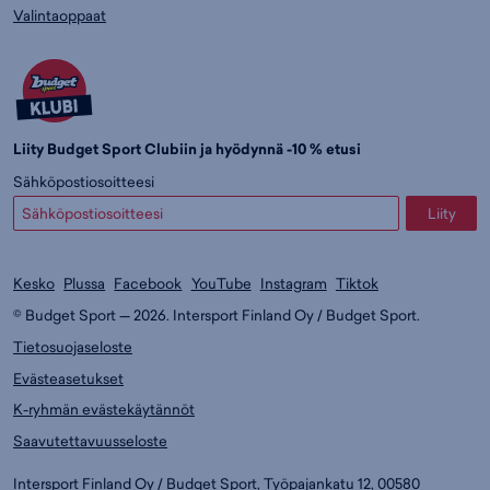
Valintaoppaat
Liity Budget Sport Clubiin ja hyödynnä -10 % etusi
Sähköpostiosoitteesi
Liity
Kesko
Plussa
Facebook
YouTube
Instagram
Tiktok
© Budget Sport — 2026. Intersport Finland Oy / Budget Sport.
Tietosuojaseloste
Evästeasetukset
K-ryhmän evästekäytännöt
Saavutettavuusseloste
Intersport Finland Oy / Budget Sport, Työpajankatu 12, 00580