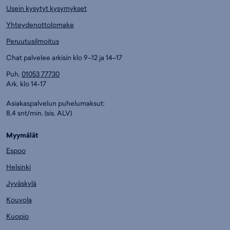
Usein kysytyt kysymykset
Yhteydenottolomake
Peruutusilmoitus
Chat palvelee arkisin klo 9–12 ja 14–17
Puh.
01053 77730
Ark. klo 14-17
Asiakaspalvelun puhelumaksut:
8,4 snt/min. (sis. ALV)
Myymälät
Espoo
Helsinki
Jyväskylä
Kouvola
Kuopio