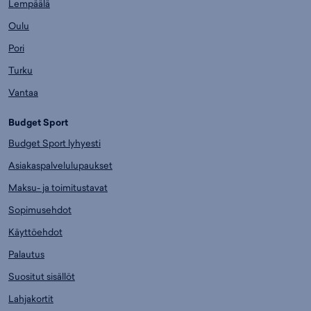
Lempäälä
Oulu
Pori
Turku
Vantaa
Budget Sport
Budget Sport lyhyesti
Asiakaspalvelulupaukset
Maksu- ja toimitustavat
Sopimusehdot
Käyttöehdot
Palautus
Suositut sisällöt
Lahjakortit