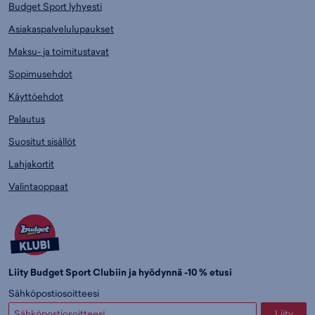
Budget Sport lyhyesti
Asiakaspalvelulupaukset
Maksu- ja toimitustavat
Sopimusehdot
Käyttöehdot
Palautus
Suositut sisällöt
Lahjakortit
Valintaoppaat
Liity Budget Sport Clubiin ja hyödynnä -10 % etusi
Sähköpostiosoitteesi
Liity