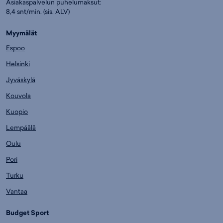
Asiakaspalvelun puhelumaksut:
8,4 snt/min. (sis. ALV)
Myymälät
Espoo
Helsinki
Jyväskylä
Kouvola
Kuopio
Lempäälä
Oulu
Pori
Turku
Vantaa
Budget Sport