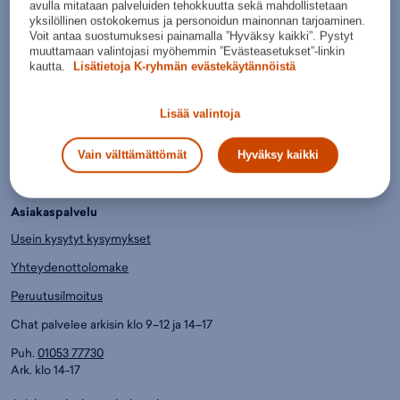
avulla mitataan palveluiden tehokkuutta sekä mahdollistetaan
Tilaukset toimitetaan sinulle jopa kolmessa päivässä.
yksilöllinen ostokokemus ja personoidun mainonnan tarjoaminen.
Voit antaa suostumuksesi painamalla ”Hyväksy kaikki”. Pystyt
Helpommin.
muuttamaan valintojasi myöhemmin ”Evästeasetukset”-linkin
kautta.
Lisätietoja K-ryhmän evästekäytännöistä
Paljon erilaisia maksu- ja toimitustapoja.
Lue lisää.
Lisää valintoja
Edullisemmin.
Jo yli 6000 huippuhalpaa tuotetta, joista saat K-Plussa-pisteitä.
Vain välttämättömät
Hyväksy kaikki
Asiakaspalvelu
Usein kysytyt kysymykset
Yhteydenottolomake
Peruutusilmoitus
Chat palvelee arkisin klo 9–12 ja 14–17
Puh.
01053 77730
Ark. klo 14-17