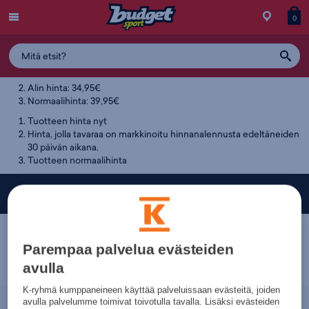
Menu
Myymälä
Siirry
Tuott
T
0
Tuotteen hintahistoria
ostos
koris
y
34,95€
Alin hinta: 34,95€
Normaalihinta: 39,95€
Tuotteen hinta nyt
Hinta, jolla tavaraa on markkinoitu hinnanalennusta edeltäneiden
30 päivän aikana.
Tuotteen normaalihinta
Budget Sport — Liikuttavan halpa urheilukauppa!
Parempaa palvelua evästeiden
avulla
K-ryhmä kumppaneineen käyttää palveluissaan evästeitä, joiden
avulla palvelumme toimivat toivotulla tavalla. Lisäksi evästeiden
Nopeammin.