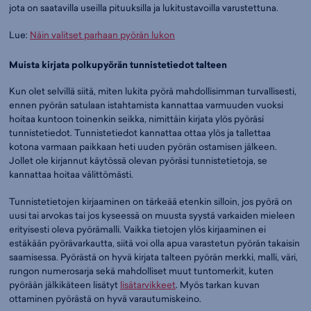
jota on saatavilla useilla pituuksilla ja lukitustavoilla varustettuna.
Lue:
Näin valitset parhaan pyörän lukon
Muista kirjata polkupyörän tunnistetiedot talteen
Kun olet selvillä siitä, miten lukita pyörä mahdollisimman turvallisesti,
ennen pyörän satulaan istahtamista kannattaa varmuuden vuoksi
hoitaa kuntoon toinenkin seikka, nimittäin kirjata ylös pyöräsi
tunnistetiedot. Tunnistetiedot kannattaa ottaa ylös ja tallettaa
kotona varmaan paikkaan heti uuden pyörän ostamisen jälkeen.
Jollet ole kirjannut käytössä olevan pyöräsi tunnistetietoja, se
kannattaa hoitaa välittömästi.
Tunnistetietojen kirjaaminen on tärkeää etenkin silloin, jos pyörä on
uusi tai arvokas tai jos kyseessä on muusta syystä varkaiden mieleen
erityisesti oleva pyörämalli. Vaikka tietojen ylös kirjaaminen ei
estäkään pyörävarkautta, siitä voi olla apua varastetun pyörän takaisin
saamisessa. Pyörästä on hyvä kirjata talteen pyörän merkki, malli, väri,
rungon numerosarja sekä mahdolliset muut tuntomerkit, kuten
pyörään jälkikäteen lisätyt
lisätarvikkeet
. Myös tarkan kuvan
ottaminen pyörästä on hyvä varautumiskeino.