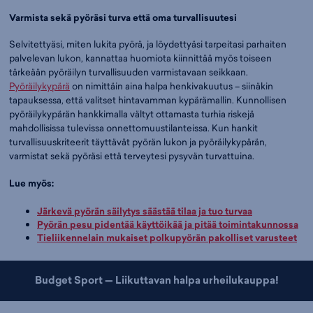
Varmista sekä pyöräsi turva että oma turvallisuutesi
Selvitettyäsi, miten lukita pyörä, ja löydettyäsi tarpeitasi parhaiten
palvelevan lukon, kannattaa huomiota kiinnittää myös toiseen
tärkeään pyöräilyn turvallisuuden varmistavaan seikkaan.
Pyöräilykypärä
on nimittäin aina halpa henkivakuutus – siinäkin
tapauksessa, että valitset hintavamman kypärämallin. Kunnollisen
pyöräilykypärän hankkimalla vältyt ottamasta turhia riskejä
mahdollisissa tulevissa onnettomuustilanteissa. Kun hankit
turvallisuuskriteerit täyttävät pyörän lukon ja pyöräilykypärän,
varmistat sekä pyöräsi että terveytesi pysyvän turvattuina.
Lue myös:
Järkevä pyörän säilytys säästää tilaa ja tuo turvaa
Pyörän pesu pidentää käyttöikää ja pitää toimintakunnossa
Tieliikennelain mukaiset polkupyörän pakolliset varusteet
Budget Sport — Liikuttavan halpa urheilukauppa!