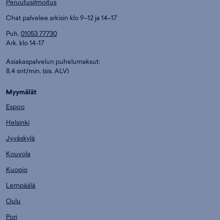
Peruutusilmoitus
Chat palvelee arkisin klo 9–12 ja 14–17
Puh.
01053 77730
Ark. klo 14-17
Asiakaspalvelun puhelumaksut:
8,4 snt/min. (sis. ALV)
Myymälät
Espoo
Helsinki
Jyväskylä
Kouvola
Kuopio
Lempäälä
Oulu
Pori