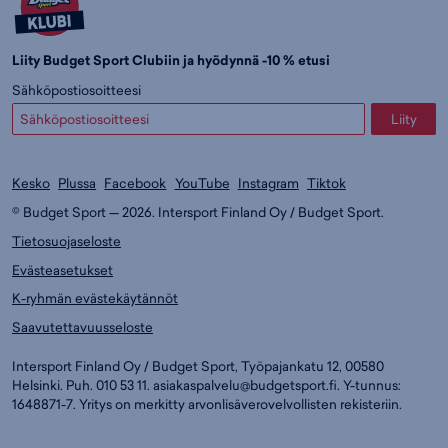
Liity Budget Sport Clubiin ja hyödynnä -10 % etusi
Sähköpostiosoitteesi
Liity
Kesko
Plussa
Facebook
YouTube
Instagram
Tiktok
© Budget Sport — 2026. Intersport Finland Oy / Budget Sport.
Tietosuojaseloste
Evästeasetukset
K-ryhmän evästekäytännöt
Saavutettavuusseloste
Intersport Finland Oy / Budget Sport, Työpajankatu 12, 00580
Helsinki. Puh. 010 53 11.
asiakaspalvelu@budgetsport.fi
. Y-tunnus:
1648871-7. Yritys on merkitty arvonlisäverovelvollisten rekisteriin.