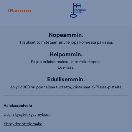
Nopeammin.
Tilaukset toimitetaan sinulle jopa kolmessa päivässä.
Helpommin.
Paljon erilaisia maksu- ja toimitustapoja.
Lue lisää.
Edullisemmin.
Jo yli 6000 huippuhalpaa tuotetta, joista saat K-Plussa-pisteitä.
Asiakaspalvelu
Usein kysytyt kysymykset
Yhteydenottolomake