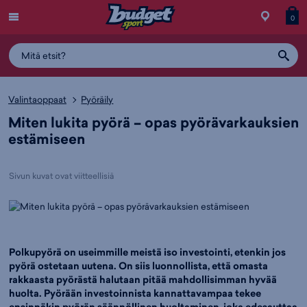
Menu
Myymälä
Siirry
Tuott
T
0
ostos
koris
y
Valintaoppaat
Pyöräily
Miten lukita pyörä – opas pyörävarkauksien
estämiseen
Sivun kuvat ovat viitteellisiä
Polkupyörä on useimmille meistä iso investointi, etenkin jos
pyörä ostetaan uutena. On siis luonnollista, että omasta
rakkaasta pyörästä halutaan pitää mahdollisimman hyvää
huolta. Pyörään investoinnista kannattavampaa tekee