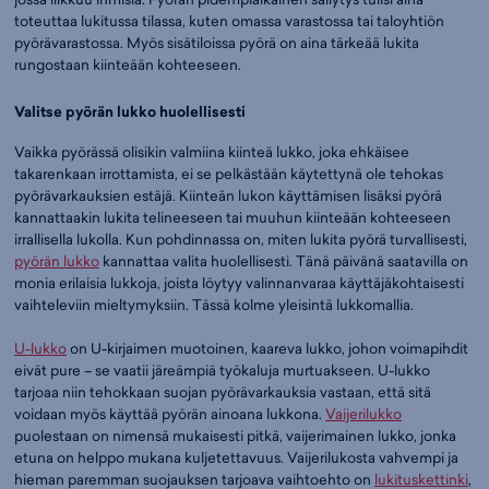
toteuttaa lukitussa tilassa, kuten omassa varastossa tai taloyhtiön
pyörävarastossa. Myös sisätiloissa pyörä on aina tärkeää lukita
rungostaan kiinteään kohteeseen.
Valitse pyörän lukko huolellisesti
Vaikka pyörässä olisikin valmiina kiinteä lukko, joka ehkäisee
takarenkaan irrottamista, ei se pelkästään käytettynä ole tehokas
pyörävarkauksien estäjä. Kiinteän lukon käyttämisen lisäksi pyörä
kannattaakin lukita telineeseen tai muuhun kiinteään kohteeseen
irrallisella lukolla. Kun pohdinnassa on, miten lukita pyörä turvallisesti,
pyörän lukko
kannattaa valita huolellisesti. Tänä päivänä saatavilla on
monia erilaisia lukkoja, joista löytyy valinnanvaraa käyttäjäkohtaisesti
vaihteleviin mieltymyksiin. Tässä kolme yleisintä lukkomallia.
U-lukko
on U-kirjaimen muotoinen, kaareva lukko, johon voimapihdit
eivät pure – se vaatii järeämpiä työkaluja murtuakseen. U-lukko
tarjoaa niin tehokkaan suojan pyörävarkauksia vastaan, että sitä
voidaan myös käyttää pyörän ainoana lukkona.
Vaijerilukko
puolestaan on nimensä mukaisesti pitkä, vaijerimainen lukko, jonka
etuna on helppo mukana kuljetettavuus. Vaijerilukosta vahvempi ja
hieman paremman suojauksen tarjoava vaihtoehto on
lukituskettinki
,