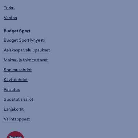
Turku
Vantaa
Budget Sport
Budget Sport lyhyesti
Asiakaspalvelulupaukset
Maksu- ja toimitustavat
Sopimusehdot
Käyttöehdot
Palautus
Suositut sisällöt
Lahjakortit
Valintaoppaat