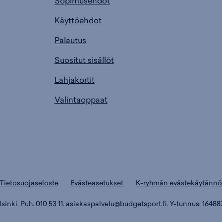
Sopimusehdot
Käyttöehdot
Palautus
Suositut sisällöt
Lahjakortit
Valintaoppaat
Tietosuojaseloste
Evästeasetukset
K-ryhmän evästekäytännö
inki. Puh. 010 53 11.
asiakaspalvelu@budgetsport.fi
. Y-tunnus: 16488