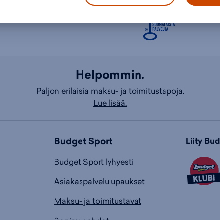
Helpommin.
Paljon erilaisia maksu- ja toimitustapoja.
Lue lisää.
Budget Sport
Liity Bu
Budget Sport lyhyesti
Asiakaspalvelulupaukset
Maksu- ja toimitustavat