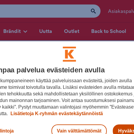
Asiakaspal
Brändit
Uutta
Outlet
Back to School
paa palvelua evästeiden avulla
kumppaneineen käyttää palveluissaan evästeitä, joiden avulla
e toimivat toivotulla tavalla. Lisäksi evästeiden avulla mitataa
deltäneiden 30 päivän aikana.
den tehokkuutta sekä mahdollistetaan yksilöllinen ostokokemus 
dun mainonnan tarjoaminen. Voit antaa suostumuksesi painama
 kaikki”. Pystyt muuttamaan valintojasi myöhemmin ”Evästeaset
utta.
Lisätietoja K-ryhmän evästekäytännöistä
Budget Sport — Liikuttavan halpa urheilukauppa!
lintoja
Vain välttämättömät
Hyväks