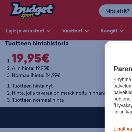
Lajit ja varusteet
Vaatteet
Kengät
Tuotteen hintahistoria
19,95€
Alin hinta: 19,95€
Parem
Normaalihinta: 24,99€
K-ryhmä 
Tuotteen hinta nyt
palvelumm
Hinta, jolla tavaraa on markkinoitu hinnanalennusta e
palvelui
personoi
Tuotteen normaalihinta
”Hyväksy
linkin ka
Lisää va