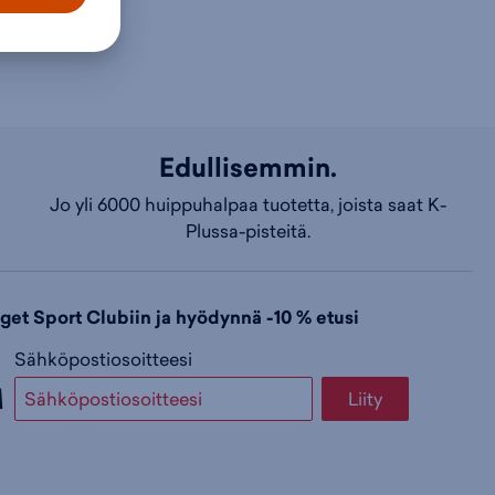
o
i
e
s
t
t
t
a
y
Edullisemmin.
Jo yli 6000 huippuhalpaa tuotetta, joista saat K-
o
k
h
Plussa-pisteitä.
s
o
t
dget Sport Clubiin ja hyödynnä -10 % etusi
k
r
e
Sähköpostiosoitteesi
Liity
o
i
e
r
s
n