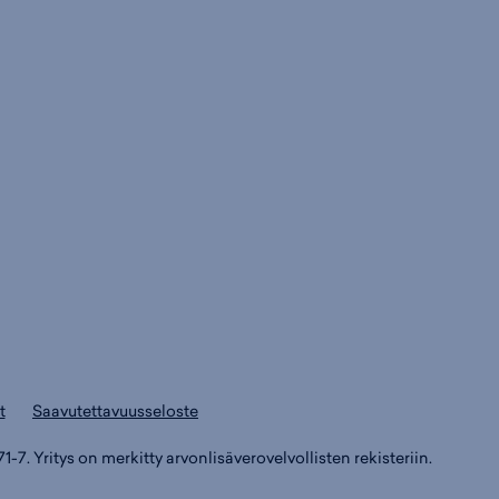
i
s
s
i
a
ä
n
:
:
t
Saavutettavuusseloste
71-7. Yritys on merkitty arvonlisäverovelvollisten rekisteriin.