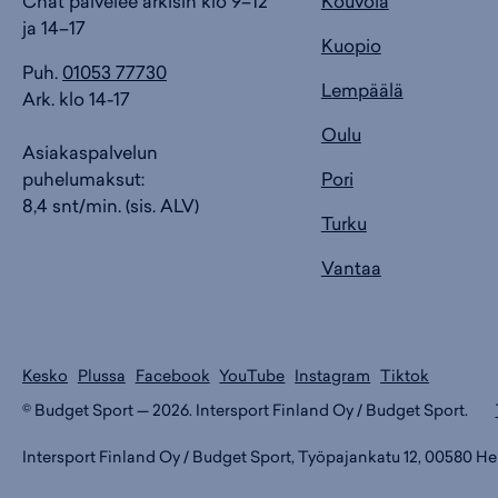
Chat palvelee arkisin klo 9–12
Kouvola
ja 14–17
Kuopio
Puh.
01053 77730
Lempäälä
Ark. klo 14-17
Oulu
Asiakaspalvelun
puhelumaksut:
Pori
8,4 snt/min. (sis. ALV)
Turku
Vantaa
Kesko
Plussa
Facebook
YouTube
Instagram
Tiktok
© Budget Sport — 2026. Intersport Finland Oy / Budget Sport.
Intersport Finland Oy / Budget Sport, Työpajankatu 12, 00580 Hels