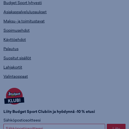
Budget Sport lyhyesti
Asiakaspalvelulupaukset
Maksu- ja toimitustavat
Sopimusehdot
Käyttöehdot
Palautus
Suositut sisällöt
Lahjakortit
Valintaoppaat
Liity Budget Sport Clubiin ja hyödynnä -10 % etusi
Sähköpostiosoitteesi
Liity