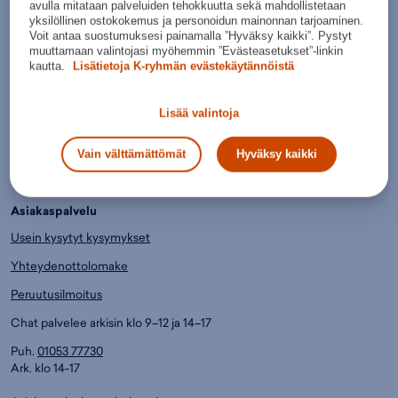
avulla mitataan palveluiden tehokkuutta sekä mahdollistetaan
Tilaukset toimitetaan sinulle jopa kolmessa päivässä.
yksilöllinen ostokokemus ja personoidun mainonnan tarjoaminen.
Voit antaa suostumuksesi painamalla ”Hyväksy kaikki”. Pystyt
Helpommin.
muuttamaan valintojasi myöhemmin ”Evästeasetukset”-linkin
kautta.
Lisätietoja K-ryhmän evästekäytännöistä
Paljon erilaisia maksu- ja toimitustapoja.
Lue lisää.
Lisää valintoja
Edullisemmin.
Jo yli 6000 huippuhalpaa tuotetta, joista saat K-Plussa-pisteitä.
Vain välttämättömät
Hyväksy kaikki
Asiakaspalvelu
Usein kysytyt kysymykset
Yhteydenottolomake
Peruutusilmoitus
Chat palvelee arkisin klo 9–12 ja 14–17
Puh.
01053 77730
Ark. klo 14-17