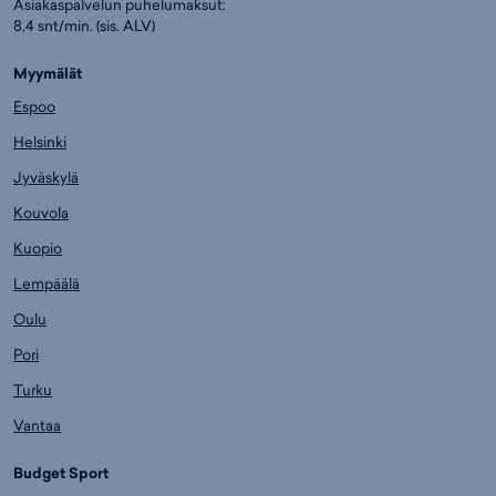
Asiakaspalvelun puhelumaksut:
8,4 snt/min. (sis. ALV)
Myymälät
Espoo
Helsinki
Jyväskylä
Kouvola
Kuopio
Lempäälä
Oulu
Pori
Turku
Vantaa
Budget Sport