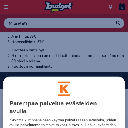
Menu
Myymälä
Siirry
Tuott
T
0
Tuotteen hintahistoria
ostos
koris
y
39,95€
Alin hinta: 35€
Normaalihinta: 57€
Tuotteen hinta nyt
Hinta, jolla tavaraa on markkinoitu hinnanalennusta edeltäneiden
30 päivän aikana.
Tuotteen normaalihinta
Budget Sport — Liikuttavan halpa urheilukauppa!
Parempaa palvelua evästeiden
avulla
K-ryhmä kumppaneineen käyttää palveluissaan evästeitä, joiden
avulla palvelumme toimivat toivotulla tavalla. Lisäksi evästeiden
Nopeammin.