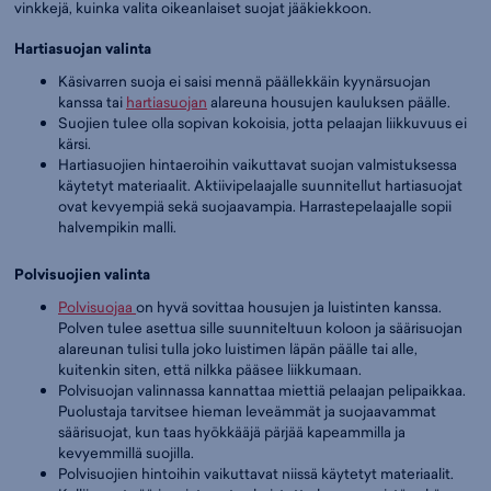
vinkkejä, kuinka valita oikeanlaiset suojat jääkiekkoon.
Hartiasuojan valinta
Käsivarren suoja ei saisi mennä päällekkäin kyynärsuojan
kanssa tai
hartiasuojan
alareuna housujen kauluksen päälle.
Suojien tulee olla sopivan kokoisia, jotta pelaajan liikkuvuus ei
kärsi.
Hartiasuojien hintaeroihin vaikuttavat suojan valmistuksessa
käytetyt materiaalit. Aktiivipelaajalle suunnitellut hartiasuojat
ovat kevyempiä sekä suojaavampia. Harrastepelaajalle sopii
halvempikin malli.
Polvisuojien valinta
Polvisuojaa
on hyvä sovittaa housujen ja luistinten kanssa.
Polven tulee asettua sille suunniteltuun koloon ja säärisuojan
alareunan tulisi tulla joko luistimen läpän päälle tai alle,
kuitenkin siten, että nilkka pääsee liikkumaan.
Polvisuojan valinnassa kannattaa miettiä pelaajan pelipaikkaa.
Puolustaja tarvitsee hieman leveämmät ja suojaavammat
säärisuojat, kun taas hyökkääjä pärjää kapeammilla ja
kevyemmillä suojilla.
Polvisuojien hintoihin vaikuttavat niissä käytetyt materiaalit.