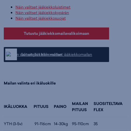
Näin valitset jääkiekkoluistimet
Näin valitset jääkiekkokypärän
Näin valitset jääkiekkosuojat
Tutustu jääkiekkomailavalikoimaan
Suositellut Näin valitset jääkiekkomailan
Mailan valinta eri ikäluokille
MAILAN
SUOSITELTAVA
IKÄLUOKKA
PITUUS
PAINO
PITUUS
FLEX
YTH (3-5v)
91-116cm
14-30kg
95-110cm
35