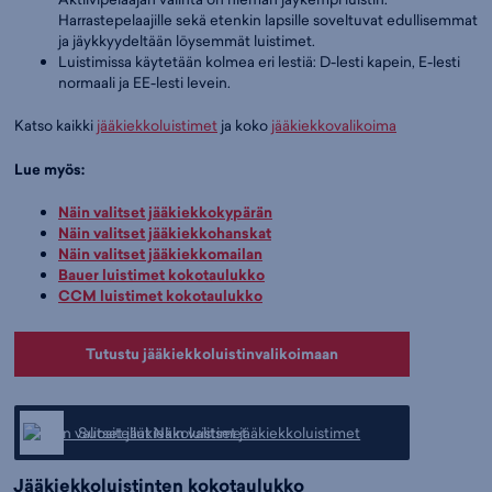
Harrastepelaajille sekä etenkin lapsille soveltuvat edullisemmat
ja jäykkyydeltään löysemmät luistimet.
Luistimissa käytetään kolmea eri lestiä: D-lesti kapein, E-lesti
normaali ja EE-lesti levein.
Katso kaikki
jääkiekkoluistimet
ja koko
jääkiekkovalikoima
Lue myös:
Näin valitset jääkiekkokypärän
Näin valitset jääkiekkohanskat
Näin valitset jääkiekkomailan
Bauer luistimet kokotaulukko
CCM luistimet kokotaulukko
Tutustu jääkiekkoluistinvalikoimaan
Suositellut Näin valitset jääkiekkoluistimet
Jääkiekkoluistinten kokotaulukko