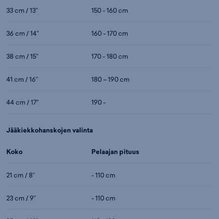
33 cm / 13”
150 - 160 cm
36 cm / 14”
160 - 170 cm
38 cm / 15”
170 - 180 cm
41 cm / 16”
180 – 190 cm
44 cm / 17”
190 -
Jääkiekkohanskojen valinta
Koko
Pelaajan pituus
21 cm / 8”
- 110 cm
23 cm / 9”
- 110 cm