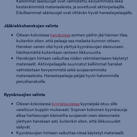
Kalliimmat säärisuojat ovat valmistettu kevyemmistä sekä
kestävämmistä materiaaleista, ja soveltuvat aktiivipelaajille.
Edullisemmat säärisuojat ovat riittävän hyvät harrastepelaajalle.
Jääkiekkohanskojen valinta
Oikean kokoisissa
hanskoissa
sormen päihin jää hieman tilaa,
kuitenkin siten, että pelaaja saa mailasta kunnon otteen.
Hanskan varren olisi hyvä ylettyä kyynärsuojan alareunaan,
häiritsemättä kuitenkaan ranteen liikkuvuutta.
Hanskojen hintaan vaikuttaa niiden valmistamiseen käytetyt
materiaalit. Aktiivipelaajalle suunnatut kalliimmat hanskat
valmistetaan kevyemmistä sekä suojaavammista
materiaaleista. Harrastepelaaja pärjää hyvin halvemmilla
perushanskoilla.
Kyynärsuojien valinta
Oikean kokoisessa
kyynärsuojassa
kyynärpää istuu sille
varattuun kuppiin mukavasti. Sopivan kokoinen kyynärsuoja
alkaa hartiasuojan käsivartta suojaavan osan alareunasta
ylettyen hanskaan asti, kuitenkin siten, että liikkuvuudet
säilyvät.
Kyynärsuojien hintaan vaikuttaa niissä käytetyt materiaalit.