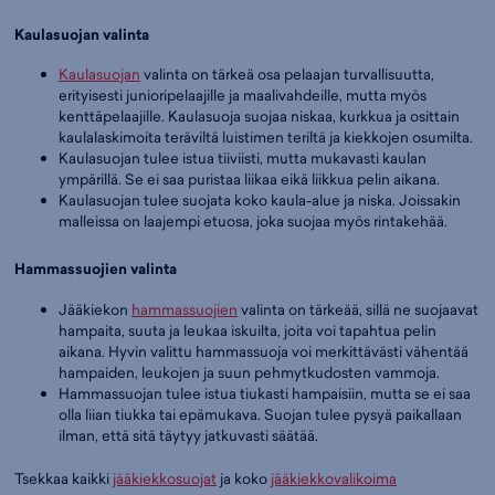
Kaulasuojan valinta
Kaulasuojan
valinta on tärkeä osa pelaajan turvallisuutta,
erityisesti junioripelaajille ja maalivahdeille, mutta myös
kenttäpelaajille. Kaulasuoja suojaa niskaa, kurkkua ja osittain
kaulalaskimoita teräviltä luistimen teriltä ja kiekkojen osumilta.
Kaulasuojan tulee istua tiiviisti, mutta mukavasti kaulan
ympärillä. Se ei saa puristaa liikaa eikä liikkua pelin aikana.
Kaulasuojan tulee suojata koko kaula-alue ja niska. Joissakin
malleissa on laajempi etuosa, joka suojaa myös rintakehää.
Hammassuojien valinta
Jääkiekon
hammassuojien
valinta on tärkeää, sillä ne suojaavat
hampaita, suuta ja leukaa iskuilta, joita voi tapahtua pelin
aikana. Hyvin valittu hammassuoja voi merkittävästi vähentää
hampaiden, leukojen ja suun pehmytkudosten vammoja.
Hammassuojan tulee istua tiukasti hampaisiin, mutta se ei saa
olla liian tiukka tai epämukava. Suojan tulee pysyä paikallaan
ilman, että sitä täytyy jatkuvasti säätää.
Tsekkaa kaikki
jääkiekkosuojat
ja koko
jääkiekkovalikoima