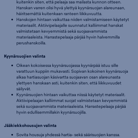
kuitenkin siten, että pelaaja saa mailasta kunnon otteen.
Hanskan varren olisi hyvä ylettyä kyynärsuojan alareunaan,
häiritsemättä kuitenkaan ranteen liikkuvuutta.
Hanskojen hintaan vaikuttaa niiden valmistamiseen käytetyt
materiaalit. Aktiivipelaajalle suunnatut kalliimmat hanskat
valmistetaan kevyemmistä sekä suojaavammista
materiaaleista. Harrastepelaaja pärjää hyvin halvemmilla
perushanskoilla.
Kyynärsuojien valinta
Oikean kokoisessa kyynärsuojassa kyynärpää istuu sille
varattuun kuppiin mukavasti. Sopivan kokoinen kyynärsuoja
alkaa hartiasuojan käsivartta suojaavan osan alareunasta
ylettyen hanskaan asti, kuitenkin siten, että liikkuvuudet
säilyvät.
Kyynärsuojien hintaan vaikuttaa niissä käytetyt materiaalit.
Aktiivipelaajan kalliimmat suojat valmistetaan kevyemmistä
sekä suojaavammista materiaaleista. Harrastepelaaja pärjää
hyvin edullisemmillakin kyynärsuojilla.
Jääkiekkohousujen valinta
Sovita housuja yhdessä hartia- sekä säärisuojien kanssa.