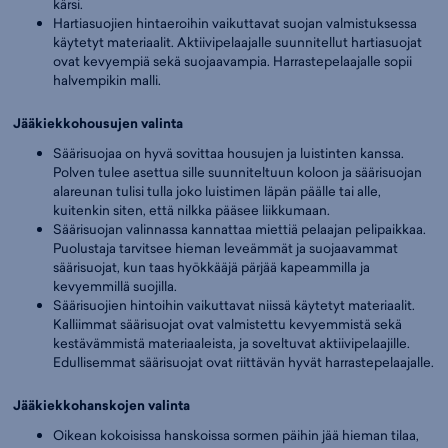
kärsi.
Hartiasuojien hintaeroihin vaikuttavat suojan valmistuksessa
käytetyt materiaalit. Aktiivipelaajalle suunnitellut hartiasuojat
ovat kevyempiä sekä suojaavampia. Harrastepelaajalle sopii
halvempikin malli.
Jääkiekkohousujen valinta
Säärisuojaa on hyvä sovittaa housujen ja luistinten kanssa.
Polven tulee asettua sille suunniteltuun koloon ja säärisuojan
alareunan tulisi tulla joko luistimen läpän päälle tai alle,
kuitenkin siten, että nilkka pääsee liikkumaan.
Säärisuojan valinnassa kannattaa miettiä pelaajan pelipaikkaa.
Puolustaja tarvitsee hieman leveämmät ja suojaavammat
säärisuojat, kun taas hyökkääjä pärjää kapeammilla ja
kevyemmillä suojilla.
Säärisuojien hintoihin vaikuttavat niissä käytetyt materiaalit.
Kalliimmat säärisuojat ovat valmistettu kevyemmistä sekä
kestävämmistä materiaaleista, ja soveltuvat aktiivipelaajille.
Edullisemmat säärisuojat ovat riittävän hyvät harrastepelaajalle.
Jääkiekkohanskojen valinta
Oikean kokoisissa hanskoissa sormen päihin jää hieman tilaa,