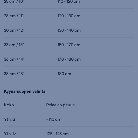
25 cm / 10”
110 - 120 cm
28 cm / 11”
120 - 130 cm
30 cm / 12”
130 - 140 cm
33 cm / 13”
150 - 170 cm
36 cm / 14”
170 - 180 cm
38 cm / 15”
180 cm -
Kyynärsuojien valinta
Koko
Pelaajan pituus
Yth. S
- 110 cm
Yth. M
105 - 125 cm