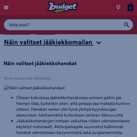
Menu
Myymälä
Siirry
Tuott
T
0
ostos
koris
y
Sivun kuvat ovat viitteellisiä
Valintaoppaat
Jääkiekko
Näin valitset jääkiekkomailan
Näin valitset jääkiekkohanskat
Sivun kuvat ovat viitteellisiä
Oikean kokoisissa jääkiekkohanskoissa sormen päihin jää
hieman tilaa, kuitenkin siten, että pelaaja saa mailasta kunnon
otteen. Hanskan varren olisi hyvä ylettyä kyynärsuojan
alareunaan, häiritsemättä kuitenkaan ranteen liikkuvuutta.
Jääkiekkohanskojen hintaan vaikuttaa niiden valmistamiseen
käytetyt materiaalit. Aktiivipelaajalle suunnatut kalliimmat
hanskat valmistetaan kevyemmistä sekä suojaavammista