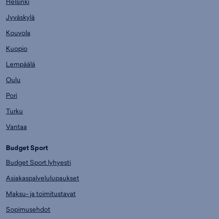
Helsinki
Jyväskylä
Kouvola
Kuopio
Lempäälä
Oulu
Pori
Turku
Vantaa
Budget Sport
Budget Sport lyhyesti
Asiakaspalvelulupaukset
Maksu- ja toimitustavat
Sopimusehdot