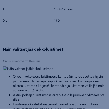
L
180 - 190 cm
XL
190 -
Näin valitset jääkiekkoluistimet
Sivun kuvat ovat viitteellisiä
Oikean kokoisessa luistimessa kantapään tulee asettua hyvin
paikoilleen. Harrastepelaajan koko on oikea, kun varpaiden
ollessa luistimen kärjessä, kantapään ja luistimen väliin jää noin
sormen mentävä tila.
Aktiivipelaajan luistimessa ei tarvitse olla juurikaan ylimääräistä
tilaa.
Luistimissa käytetyt materiaalit vaikuttavat niiden hintaan.
Aktiivipelaajan valinta on hieman jäykempi luistin.