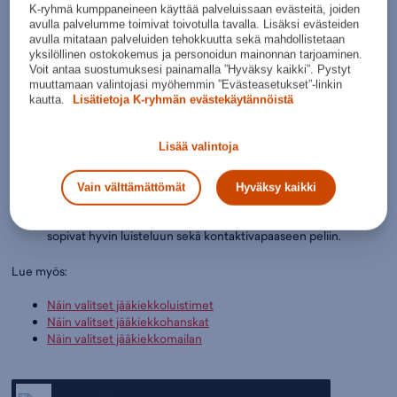
K-ryhmä kumppaneineen käyttää palveluissaan evästeitä, joiden
avulla palvelumme toimivat toivotulla tavalla. Lisäksi evästeiden
Suositellut Näin valitset jääkiekkokypärän
avulla mitataan palveluiden tehokkuutta sekä mahdollistetaan
yksilöllinen ostokokemus ja personoidun mainonnan tarjoaminen.
Jääkiekkokypärän koko-opas
Voit antaa suostumuksesi painamalla ”Hyväksy kaikki”. Pystyt
muuttamaan valintojasi myöhemmin ”Evästeasetukset”-linkin
kautta.
Lisätietoja K-ryhmän evästekäytännöistä
Sivun kuvat ovat viitteellisiä
Lisää valintoja
Kypärän tulee istua päähän hyvin, mutta se ei saa
puristaa.
Kypärän hintaan vaikuttaa siinä käytetyt materiaalit sekä
Vain välttämättömät
Hyväksy kaikki
ominaisuudet. Aktiivitason kypärä on suojaavampi ja siinä on
enemmän säätöjä kuin edullisessa kypärässä. Edulliset kypärät
sopivat hyvin luisteluun sekä kontaktivapaaseen peliin.
Lue myös:
Näin valitset jääkiekkoluistimet
Näin valitset jääkiekkohanskat
Näin valitset jääkiekkomailan