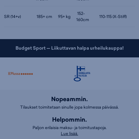
152-
SR (14+v)
185+ cm
95+ kg
110-115 (X-Stiff)
160cm
Budget Sport — Liikuttavan halpa urheilukauppa!
Nopeammin.
Tilaukset toimitetaan sinulle jopa kolmessa päivässä.
Helpommin.
Paljon erilaisia maksu- ja toimitustapoja.
Lue lisää.