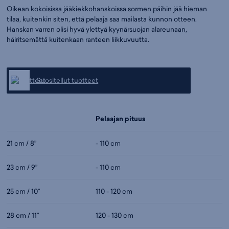
Oikean kokoisissa jääkiekkohanskoissa sormen päihin jää hieman
tilaa, kuitenkin siten, että pelaaja saa mailasta kunnon otteen.
Hanskan varren olisi hyvä ylettyä kyynärsuojan alareunaan,
häiritsemättä kuitenkaan ranteen liikkuvuutta.
Suositellut tuotteet
Pelaajan pituus
21 cm / 8”
- 110 cm
23 cm / 9”
- 110 cm
25 cm / 10”
110 - 120 cm
28 cm / 11”
120 - 130 cm