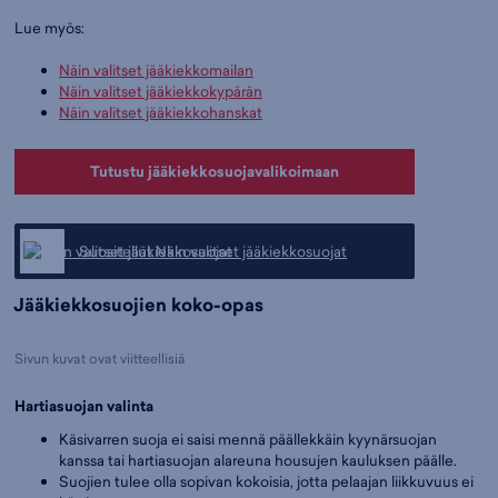
Lue myös:
Näin valitset jääkiekkomailan
Näin valitset jääkiekkokypärän
Näin valitset jääkiekkohanskat
Tutustu jääkiekkosuojavalikoimaan
Suositellut Näin valitset jääkiekkosuojat
Jääkiekkosuojien koko-opas
Sivun kuvat ovat viitteellisiä
Hartiasuojan valinta
Käsivarren suoja ei saisi mennä päällekkäin kyynärsuojan
kanssa tai hartiasuojan alareuna housujen kauluksen päälle.
Suojien tulee olla sopivan kokoisia, jotta pelaajan liikkuvuus ei