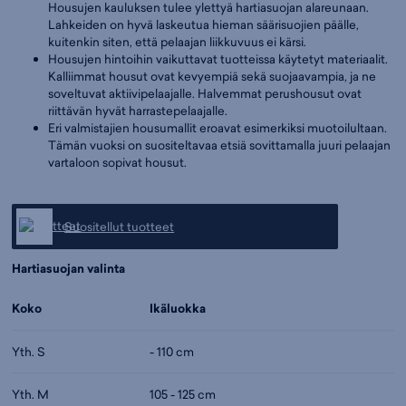
Housujen kauluksen tulee ylettyä hartiasuojan alareunaan.
Lahkeiden on hyvä laskeutua hieman säärisuojien päälle,
kuitenkin siten, että pelaajan liikkuvuus ei kärsi.
Housujen hintoihin vaikuttavat tuotteissa käytetyt materiaalit.
Kalliimmat housut ovat kevyempiä sekä suojaavampia, ja ne
soveltuvat aktiivipelaajalle. Halvemmat perushousut ovat
riittävän hyvät harrastepelaajalle.
Eri valmistajien housumallit eroavat esimerkiksi muotoilultaan.
Tämän vuoksi on suositeltavaa etsiä sovittamalla juuri pelaajan
vartaloon sopivat housut.
Suositellut tuotteet
Hartiasuojan valinta
Koko
Ikäluokka
Yth. S
- 110 cm
Yth. M
105 - 125 cm