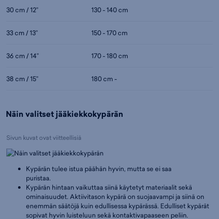
30 cm / 12”
130 - 140 cm
33 cm / 13”
150 - 170 cm
36 cm / 14”
170 - 180 cm
38 cm / 15”
180 cm -
Näin valitset jääkiekkokypärän
Sivun kuvat ovat viitteellisiä
Kypärän tulee istua päähän hyvin, mutta se ei saa
puristaa.
Kypärän hintaan vaikuttaa siinä käytetyt materiaalit sekä
ominaisuudet. Aktiivitason kypärä on suojaavampi ja siinä on
enemmän säätöjä kuin edullisessa kypärässä. Edulliset kypärät
sopivat hyvin luisteluun sekä kontaktivapaaseen peliin.