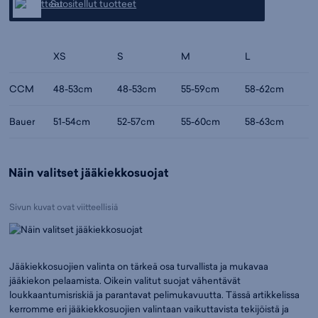
Suositellut tuotteet
XS
S
M
L
CCM
48-53cm
48-53cm
55-59cm
58-62cm
Bauer
51-54cm
52-57cm
55-60cm
58-63cm
Näin valitset jääkiekkosuojat
Sivun kuvat ovat viitteellisiä
Jääkiekkosuojien valinta on tärkeä osa turvallista ja mukavaa
jääkiekon pelaamista. Oikein valitut suojat vähentävät
loukkaantumisriskiä ja parantavat pelimukavuutta. Tässä artikkelissa
kerromme eri jääkiekkosuojien valintaan vaikuttavista tekijöistä ja