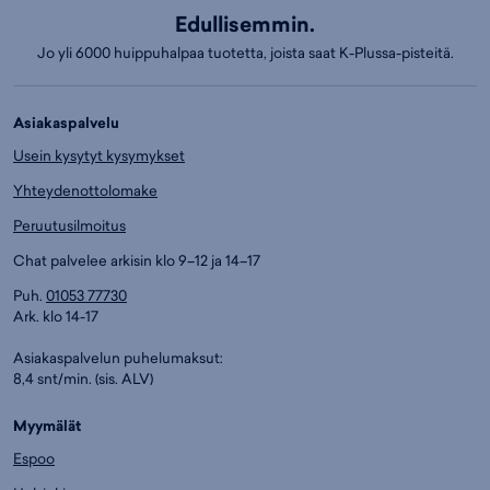
Edullisemmin.
Jo yli 6000 huippuhalpaa tuotetta, joista saat K-Plussa-pisteitä.
Asiakaspalvelu
Usein kysytyt kysymykset
Yhteydenottolomake
Peruutusilmoitus
Chat palvelee arkisin klo 9–12 ja 14–17
Puh.
01053 77730
Ark. klo 14-17
Asiakaspalvelun puhelumaksut:
8,4 snt/min. (sis. ALV)
Myymälät
Espoo