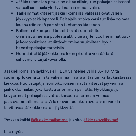
Jääkiekkomailan pituus on oikea silloin, kun pelaajan seistessä
varpaillaan, maila ylettyy leuan ja nenän väliin.
Tärkeimmät kriteerit jääkiekkomailaa valitessa ovat varren
jäykkyys sekä lapamalli. Pelaajalle sopiva varsi tuo lisää voimaa
laukauksiin sekä parantaa tuntumaa kiekkoon.
Kalliimmat komposiittimailat ovat suunniteltu
ominaisuuksiensa puolesta aktiivipelaajille. Edullisemmat puu-
ja komposiittimailat riittävät ominaisuuksiltaan hyvin
harrastepelaajan tarpeisiin.
Huomioi, että jääkiekkomailojen pituutta voi säädellä
sahaamalla tai jatkovarrella.
Jääkiekkomailan jäykkyys eli FLEX vaihtelee välillä 35-110. Mitä
suurempi lukema on, sitä vähemmän maila antaa periksi laukaistaessa
kiekkoa. Puolustajat ja isompikokoisemmat tarvitsevat jäykemmän
jääkiekkomailan, joka kestää enemmän painetta. Hyökkääjät ja
kevyemmät pelaajat saavat laukaisuun enemmän voimaa
joustavammalla mailalla. Alla olevan taulukon avulla voi arvioida
tarvittavaa jääkiekkomailan jäykkyyttä.
Tsekkaa kaikki
jääkiekkomailamme
ja koko
jääkiekkovalikoima!
Lue myös: