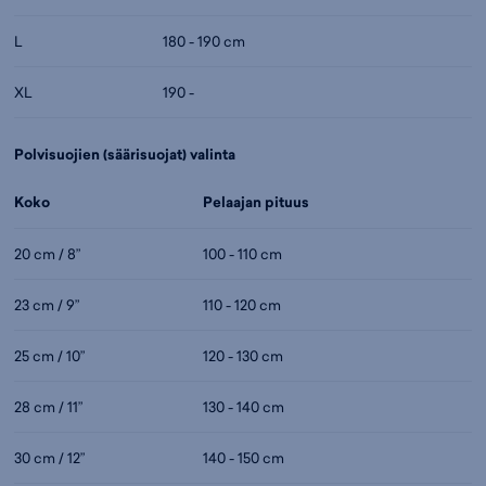
L
180 - 190 cm
XL
190 -
Polvisuojien (säärisuojat) valinta
Koko
Pelaajan pituus
20 cm / 8”
100 - 110 cm
23 cm / 9”
110 - 120 cm
25 cm / 10”
120 - 130 cm
28 cm / 11”
130 - 140 cm
30 cm / 12”
140 - 150 cm