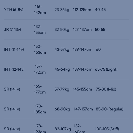
116-
YTH (6-8v)
23-36kg
112-125cm
40-45
142cm
132-
JR (7-13v)
32-50kg
127-137cm
50-55
155cm
150-
INT (11-14v)
43-57kg
139-147cm
60
163cm
157-
INT (12-14v)
45-64kg
139-147cm
65-75 (Light)
172cm
165-
SR (14+v)
57-79kg
145-155cm
75-80 (Mid)
177cm
170-
SR (14+v)
68-90kg
147-157cm
85-90 (Regular)
185cm
178-
152-
SR (14+v)
82-107kg
100-105 (Stiff)
193cm
160cm