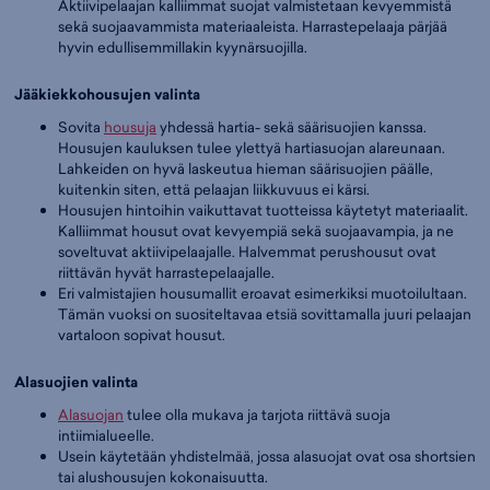
Aktiivipelaajan kalliimmat suojat valmistetaan kevyemmistä
sekä suojaavammista materiaaleista. Harrastepelaaja pärjää
hyvin edullisemmillakin kyynärsuojilla.
Jääkiekkohousujen valinta
Sovita
housuja
yhdessä hartia- sekä säärisuojien kanssa.
Housujen kauluksen tulee ylettyä hartiasuojan alareunaan.
Lahkeiden on hyvä laskeutua hieman säärisuojien päälle,
kuitenkin siten, että pelaajan liikkuvuus ei kärsi.
Housujen hintoihin vaikuttavat tuotteissa käytetyt materiaalit.
Kalliimmat housut ovat kevyempiä sekä suojaavampia, ja ne
soveltuvat aktiivipelaajalle. Halvemmat perushousut ovat
riittävän hyvät harrastepelaajalle.
Eri valmistajien housumallit eroavat esimerkiksi muotoilultaan.
Tämän vuoksi on suositeltavaa etsiä sovittamalla juuri pelaajan
vartaloon sopivat housut.
Alasuojien valinta
Alasuojan
tulee olla mukava ja tarjota riittävä suoja
intiimialueelle.
Usein käytetään yhdistelmää, jossa alasuojat ovat osa shortsien
tai alushousujen kokonaisuutta.