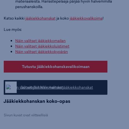
materiaaleista. Harrastepelaaja pärjää hyvin halvemmilla
perushanskoilla.
Katso kaikki
jääkiekkohanskat
ja koko
jääkiekkovalikoima
!
Lue myös:
Näin valitset jääkiekkomailan
Näin valitset jääkiekkoluistimet
Näin valitset jääkiekkokypärän
Tutustu jääkiekkohanskavalikoimaan
Suositellut Näin valitset jääkiekkohanskat
Jääkiekkohanskan koko-opas
Sivun kuvat ovat viitteellisiä