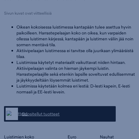
Sivun kuvat ovat viitteellisiä
Oikean kokoisessa luistimessa kantapään tulee asettua hyvin
paikoilleen. Harrastepelaajan koko on oikea, kun varpaiden
ollessa luistimen kärjessä, kantapään ja luistimen väliin jää noin
sormen mentävä tila.
Aktiivipelaajan luistimessa ei tarvitse olla juurikaan ylimääräistä
tilaa.
Luistimissa käytetyt materiaalit vaikuttavat niiden hintaan.
Aktiivipelaajan valinta on hieman jäykempi luistin.
Harrastepelaajille sekä etenkin lapsille soveltuvat edullisemmat
ja jäykkyydeltään löysemmät luistimet.
Luistimissa käytetään kolmea eri lestiä: D-lesti kapein, E-lesti
normaali ja EE-lesti levein.
Suositellut tuotteet
Luistimien koko
Euro
Nauhat