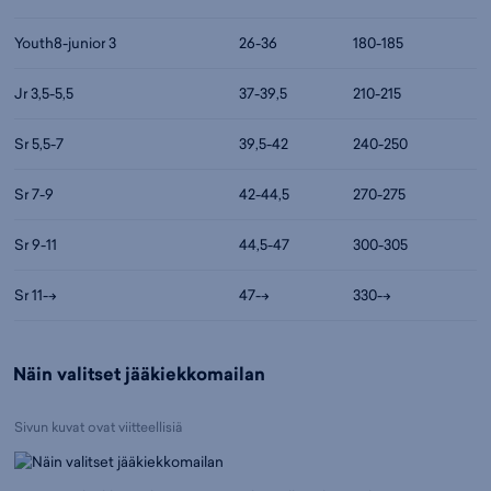
Youth8-junior 3
26-36
180-185
Jr 3,5-5,5
37-39,5
210-215
Sr 5,5-7
39,5-42
240-250
Sr 7-9
42-44,5
270-275
Sr 9-11
44,5-47
300-305
Sr 11-->
47-->
330-->
Näin valitset jääkiekkomailan
Sivun kuvat ovat viitteellisiä