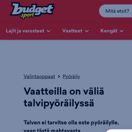
Lajit ja varusteet
Vaatteet
Kengät
Valintaoppaat
Pyöräily
Vaatteilla on väliä
talvipyöräilyssä
Talven ei tarvitse olla este pyöräilylle,
vaan tästä mahtavasta