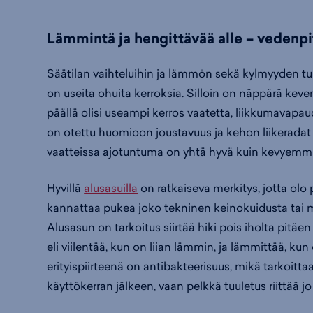
Lämmintä ja hengittävää alle – vedenpi
Säätilan vaihteluihin ja lämmön sekä kylmyyden tu
on useita ohuita kerroksia. Silloin on näppärä keven
päällä olisi useampi kerros vaatetta, liikkumavapaude
on otettu huomioon joustavuus ja kehon liikeradat a
vaatteissa ajotuntuma on yhtä hyvä kuin kevyemmi
Hyvillä
alusasuilla
on ratkaiseva merkitys, jotta olo 
kannattaa pukea joko tekninen keinokuidusta tai me
Alusasun on tarkoitus siirtää hiki pois iholta pitä
eli viilentää, kun on liian lämmin, ja lämmittää, kun
erityispiirteenä on antibakteerisuus, mikä tarkoittaa 
käyttökerran jälkeen, vaan pelkkä tuuletus riittää jo 