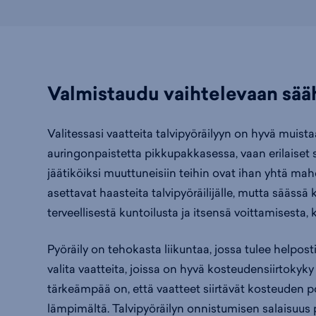
Valmistaudu vaihtelevaan sää
Valitessasi vaatteita talvipyöräilyyn on hyvä muist
auringonpaistetta pikkupakkasessa, vaan erilaiset 
jäätiköiksi muuttuneisiin teihin ovat ihan yhtä mah
asettavat haasteita talvipyöräilijälle, mutta säässä k
terveellisestä kuntoilusta ja itsensä voittamisesta,
Pyöräily on tehokasta liikuntaa, jossa tulee helposti
valita vaatteita, joissa on hyvä kosteudensiirtokyk
tärkeämpää on, että vaatteet siirtävät kosteuden poi
lämpimältä. Talvipyöräilyn onnistumisen salaisuus 