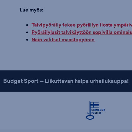
Lue myös:
Talvipyöräily tekee pyöräilyn ilosta ympäri
Pyöräilylasit talvikäyttöön sopivilla ominai
Näin valitset maastopyörän
Budget Sport — Liikuttavan halpa urheilukauppa!