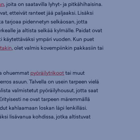
an
, joita on saatavilla lyhyt- ja pitkähihaisina.
vat, etteivät ranteet jää paljaaksi. Lisäksi
ka tarjoaa pidennetyn selkäosan, jotta
kealle ja altista selkää kylmälle. Paidat ovat
sti käytettäväksi ympäri vuoden. Kun puet
ytakin
, olet valmis kovempiinkin pakkasiin tai
kapa ohuemmat
pyöräilytrikoot
tai muut
ros asuun. Talvella on usein tarpeen vielä
ista valmistetut pyöräilyhousut, jotta saat
Erityisesti ne ovat tarpeen märemmällä
oudut kahlaamaan loskan läpi lenkilläsi.
äksi lisävanua kohdissa, jotka altistuvat