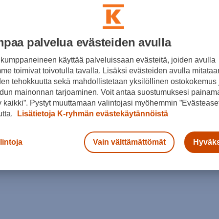
paa palvelua evästeiden avulla
kumppaneineen käyttää palveluissaan evästeitä, joiden avulla
e toimivat toivotulla tavalla. Lisäksi evästeiden avulla mitataa
den tehokkuutta sekä mahdollistetaan yksilöllinen ostokokemus 
dun mainonnan tarjoaminen. Voit antaa suostumuksesi painama
 kaikki”. Pystyt muuttamaan valintojasi myöhemmin ”Evästeaset
utta.
Lisätietoja K-ryhmän evästekäytännöistä
lintoja
Vain välttämättömät
Hyväks