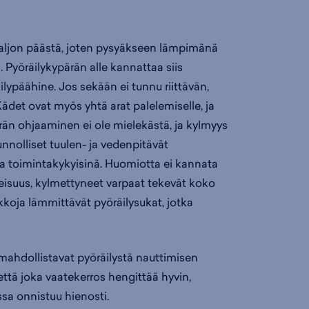
aljon päästä, joten pysyäkseen lämpimänä
. Pyöräilykypärän alle kannattaa siis
ypäähine. Jos sekään ei tunnu riittävän,
Kädet ovat myös yhtä arat palelemiselle, ja
yörän ohjaaminen ei ole mielekästä, ja kylmyys
unnolliset tuulen- ja vedenpitävät
ja toimintakykyisinä. Huomiotta ei kannata
eisuus, kylmettyneet varpaat tekevät koko
lkkoja lämmittävät pyöräilysukat, jotka
a mahdollistavat pyöräilystä nauttimisen
ttä joka vaatekerros hengittää hyvin,
sa onnistuu hienosti.