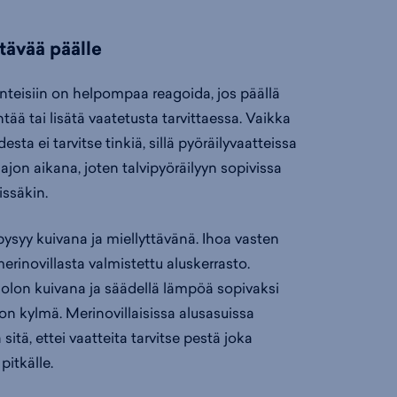
tävää päälle
nteisiin on helpompaa reagoida, jos päällä
tää tai lisätä vaatetusta tarvittaessa. Vaikka
sta ei tarvitse tinkiä, sillä pyöräilyvaatteissa
jon aikana, joten talvipyöräilyyn sopivissa
ssäkin.
pysyy kuivana ja miellyttävänä. Ihoa vasten
rinovillasta valmistettu aluskerrasto.
en olon kuivana ja säädellä lämpöä sopivaksi
 on kylmä. Merinovillaisissa alusasuissa
sitä, ettei vaatteita tarvitse pestä joka
pitkälle.