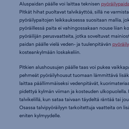
Aluspaidan päälle voi laittaa teknisen
pyöräilypaid
Pitkät hihat puoltavat talvikäyttöä, sillä ne varmista
pyöräilypaitojen leikkauksessa suositaan mallia, jo
pyöräillessä paita ei vahingossakaan nouse liian kor
pyöräilijän perusvaatteita, jotka soveltuvat mainio
paidan päälle vielä veden- ja tuulenpitävän
pyöräil
kosteankylmään loskakeliin.
Pitkien alushousujen päälle taas voi pukea vaik
pehmeät pyöräilyhousut tuomaan lämmittävä lisäker
laittaa päällimmäiseksi vedenpitävät, kuorimateriaal
pidettyä kylmän viiman ja kosteuden ulkopuolella. 
talvikelillä, kun sataa taivaan täydeltä räntää tai j
Osassa talvipyöräilyyn tarkoitettuja vaatteita on lis
eniten kylmyydelle.