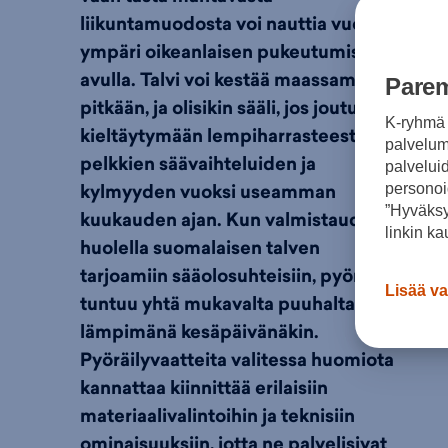
liikuntamuodosta voi nauttia vuoden
ympäri oikeanlaisen pukeutumisen
avulla. Talvi voi kestää maassamme
Parem
pitkään, ja olisikin sääli, jos joutuisit
K-ryhmä 
kieltäytymään lempiharrasteestasi
palvelumm
pelkkien säävaihteluiden ja
palvelui
kylmyyden vuoksi useamman
personoi
”Hyväksy
kuukauden ajan. Kun valmistaudut
linkin ka
huolella suomalaisen talven
tarjoamiin sääolosuhteisiin, pyöräily
Lisää va
tuntuu yhtä mukavalta puuhalta kuin
lämpimänä kesäpäivänäkin.
Pyöräilyvaatteita valitessa huomiota
kannattaa kiinnittää erilaisiin
materiaalivalintoihin ja teknisiin
ominaisuuksiin, jotta ne palvelisivat