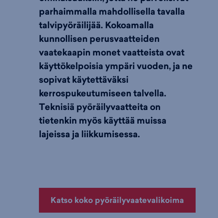
parhaimmalla mahdollisella tavalla
talvipyöräilijää. Kokoamalla
kunnollisen perusvaatteiden
vaatekaapin monet vaatteista ovat
käyttökelpoisia ympäri vuoden, ja ne
sopivat käytettäväksi
kerrospukeutumiseen talvella.
Teknisiä pyöräilyvaatteita on
tietenkin myös käyttää muissa
lajeissa ja liikkumisessa.
Katso koko pyöräilyvaatevalikoima