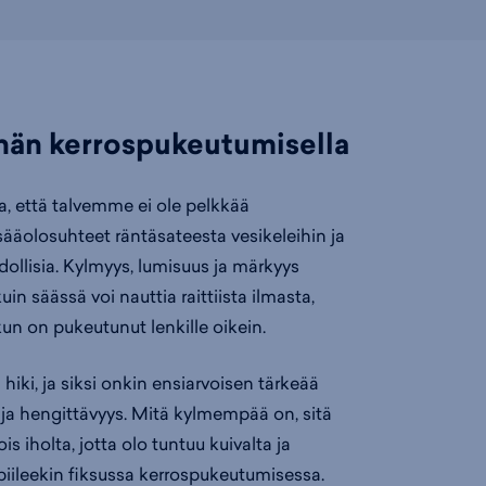
hän kerrospukeutumisella
aa, että talvemme ei ole pelkkää
sääolosuhteet räntäsateesta vesikeleihin ja
dollisia. Kylmyys, lumisuus ja märkyys
uin säässä voi nauttia raittiista ilmasta,
 kun on pukeutunut lenkille oikein.
 hiki, ja siksi onkin ensiarvoisen tärkeää
y ja hengittävyys. Mitä kylmempää on, sitä
s iholta, jotta olo tuntuu kuivalta ja
piileekin fiksussa kerrospukeutumisessa.