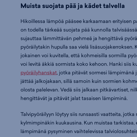
Muista suojata pää ja kädet talvella
Hikoillessa lämpöä pääsee karkaamaan erityisen p
on todella tärkeää suojata pää kunnolla talvisäässä
sujauttaa lämmittävän pehmeä ja hengittävä pyöräil
pyöräilytakin hupulla saa vielä lisäsuojakerroksen. 
jokainen voi kuvitella, että kohmeisilla sormilla p
voi levitä äkkiä sormista koko kehoon. Hanki siis k
pyöräilyhanskat
, jotka pitävät sormesi lämpimänä 
jättää jalkojakaan, sillä samoin kuin sormien kohm
olosta palelevan. Vedä siis jalkaan pitkävartiset, ni
hengittävät ja pitävät jalat tasaisen lämpiminä.
Talvipyöräilyyn löytyy siis runsaasti vaatteita, jotk
kylmimpinäkin kuukausina. Kun muistaa tarkistaa, e
lämpimänä pysyminen vaihtelevissa talviolosuhteis