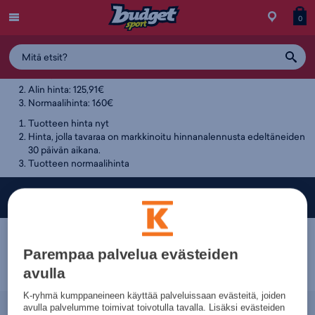
Menu
Myymälä
Siirry
Tuott
T
0
Tuotteen hintahistoria
ostos
koris
y
139,90€
Alin hinta: 125,91€
Normaalihinta: 160€
Tuotteen hinta nyt
Hinta, jolla tavaraa on markkinoitu hinnanalennusta edeltäneiden
30 päivän aikana.
Tuotteen normaalihinta
Budget Sport — Liikuttavan halpa urheilukauppa!
Parempaa palvelua evästeiden
avulla
K-ryhmä kumppaneineen käyttää palveluissaan evästeitä, joiden
avulla palvelumme toimivat toivotulla tavalla. Lisäksi evästeiden
Nopeammin.