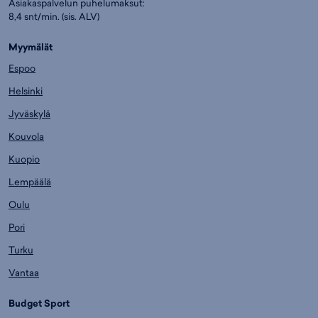
Asiakaspalvelun puhelumaksut:
8,4 snt/min. (sis. ALV)
Myymälät
Espoo
Helsinki
Jyväskylä
Kouvola
Kuopio
Lempäälä
Oulu
Pori
Turku
Vantaa
Budget Sport