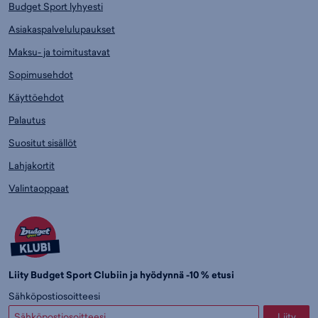
Budget Sport lyhyesti
Asiakaspalvelulupaukset
Maksu- ja toimitustavat
Sopimusehdot
Käyttöehdot
Palautus
Suositut sisällöt
Lahjakortit
Valintaoppaat
Liity Budget Sport Clubiin ja hyödynnä -10 % etusi
Sähköpostiosoitteesi
Liity