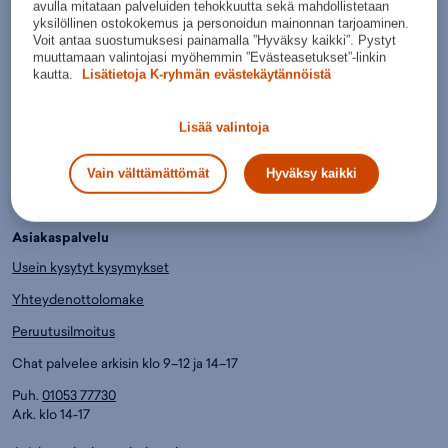
avulla mitataan palveluiden tehokkuutta sekä mahdollistetaan
Tilaukset toimitetaan sinulle jopa kolmessa päivässä.
yksilöllinen ostokokemus ja personoidun mainonnan tarjoaminen.
Voit antaa suostumuksesi painamalla ”Hyväksy kaikki”. Pystyt
Helpommin.
muuttamaan valintojasi myöhemmin ”Evästeasetukset”-linkin
kautta.
Lisätietoja K-ryhmän evästekäytännöistä
Paljon erilaisia maksu- ja toimitustapoja.
Lue lisää.
Lisää valintoja
Edullisemmin.
Jo yli 6000 huippuhalpaa tuotetta, joista saat K-Plussa-pisteitä.
Vain välttämättömät
Hyväksy kaikki
Asiakaspalvelu
Usein kysytyt kysymykset
Yhteydenottolomake
Peruutusilmoitus
Chat palvelee arkisin klo 9–12 ja 14–17
Puh.
01053 77730
Ark. klo 14-17