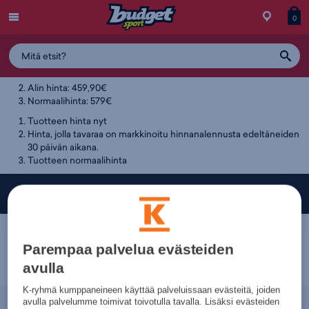
Menu
Myymälä
Siirry
Tuott
T
0
Tuotteen hintahistoria
ostos
koris
y
459,90€
Alin hinta: 459,90€
Normaalihinta: 579€
Tuotteen hinta nyt
Hinta, jolla tavaraa on markkinoitu hinnanalennusta edeltäneiden
30 päivän aikana.
Tuotteen normaalihinta
Budget Sport — Liikuttavan halpa urheilukauppa!
Parempaa palvelua evästeiden
avulla
K-ryhmä kumppaneineen käyttää palveluissaan evästeitä, joiden
avulla palvelumme toimivat toivotulla tavalla. Lisäksi evästeiden
Nopeammin.