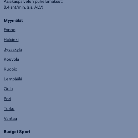
Asiakaspalvelun puhelumaksut:
8,4 snt/min. (sis. ALV)
Myymälät
Espoo
Helsinki
Jyväskylä
Kouvola
Kuopio
Lempäälä
Oulu
Pori
Turku
Vantaa
Budget Sport