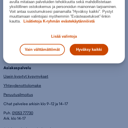
avulla mitataan palveluiden tehokkuutta sekä mahdollistetaan
Tilaukset toimitetaan sinulle jopa kolmessa päivässä.
yksilöllinen ostokokemus ja personoidun mainonnan tarjoaminen.
Voit antaa suostumuksesi painamalla ”Hyväksy kaikki”. Pystyt
Helpommin.
muuttamaan valintojasi myöhemmin ”Evästeasetukset”-linkin
kautta.
Lisätietoja K-ryhmän evästekäytännöistä
Paljon erilaisia maksu- ja toimitustapoja.
Lue lisää.
Lisää valintoja
Edullisemmin.
Jo yli 6000 huippuhalpaa tuotetta, joista saat K-Plussa-pisteitä.
Vain välttämättömät
Hyväksy kaikki
Asiakaspalvelu
Usein kysytyt kysymykset
Yhteydenottolomake
Peruutusilmoitus
Chat palvelee arkisin klo 9–12 ja 14–17
Puh.
01053 77730
Ark. klo 14-17