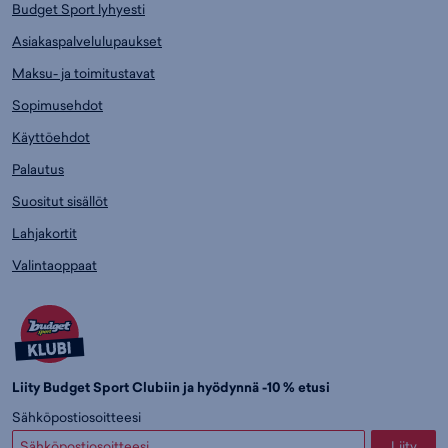
Budget Sport lyhyesti
Asiakaspalvelulupaukset
Maksu- ja toimitustavat
Sopimusehdot
Käyttöehdot
Palautus
Suositut sisällöt
Lahjakortit
Valintaoppaat
Liity Budget Sport Clubiin ja hyödynnä -10 % etusi
Sähköpostiosoitteesi
Liity