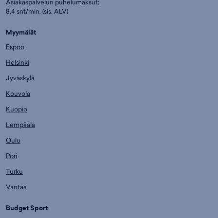
Asiakaspalvelun puhelumaksut:
8,4 snt/min. (sis. ALV)
Myymälät
Espoo
Helsinki
Jyväskylä
Kouvola
Kuopio
Lempäälä
Oulu
Pori
Turku
Vantaa
Budget Sport