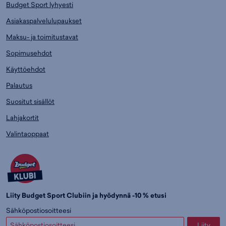
Budget Sport lyhyesti
Asiakaspalvelulupaukset
Maksu- ja toimitustavat
Sopimusehdot
Käyttöehdot
Palautus
Suositut sisällöt
Lahjakortit
Valintaoppaat
Liity Budget Sport Clubiin ja hyödynnä -10 % etusi
Sähköpostiosoitteesi
Liity