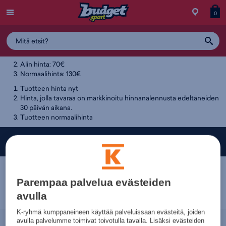
Menu
Myymälä
Siirry
Tuott
T
0
Tuotteen hintahistoria
ostos
koris
y
100€
Alin hinta: 70€
Normaalihinta: 130€
Tuotteen hinta nyt
Hinta, jolla tavaraa on markkinoitu hinnanalennusta edeltäneiden
30 päivän aikana.
Tuotteen normaalihinta
Budget Sport — Liikuttavan halpa urheilukauppa!
Parempaa palvelua evästeiden
avulla
K-ryhmä kumppaneineen käyttää palveluissaan evästeitä, joiden
avulla palvelumme toimivat toivotulla tavalla. Lisäksi evästeiden
Nopeammin.