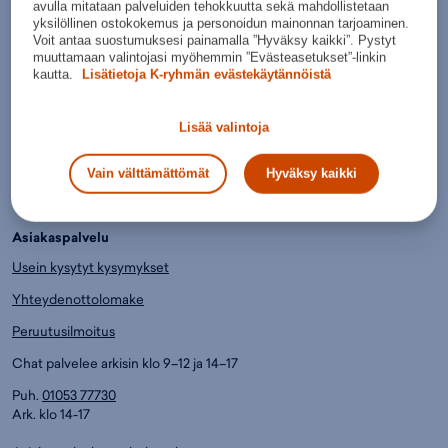
avulla mitataan palveluiden tehokkuutta sekä mahdollistetaan
Tilaukset toimitetaan sinulle jopa kolmessa päivässä.
yksilöllinen ostokokemus ja personoidun mainonnan tarjoaminen.
Voit antaa suostumuksesi painamalla ”Hyväksy kaikki”. Pystyt
Helpommin.
muuttamaan valintojasi myöhemmin ”Evästeasetukset”-linkin
kautta.
Lisätietoja K-ryhmän evästekäytännöistä
Paljon erilaisia maksu- ja toimitustapoja.
Lue lisää.
Lisää valintoja
Edullisemmin.
Jo yli 6000 huippuhalpaa tuotetta, joista saat K-Plussa-pisteitä.
Vain välttämättömät
Hyväksy kaikki
Asiakaspalvelu
Usein kysytyt kysymykset
Yhteydenottolomake
Peruutusilmoitus
Chat palvelee arkisin klo 9–12 ja 14–17
Puh.
01053 77730
Ark. klo 14-17