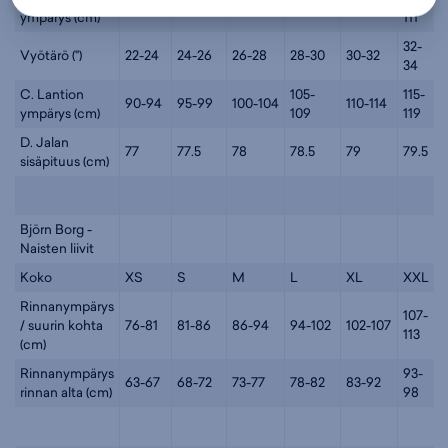
76-80
81-85
86-90
91-97
98-104
ympärys (cm)
111
32-
Vyötärö (")
22-24
24-26
26-28
28-30
30-32
34
C. Lantion
105-
115-
90-94
95-99
100-104
110-114
ympärys (cm)
109
119
D. Jalan
77
77.5
78
78.5
79
79.5
sisäpituus (cm)
Björn Borg -
Naisten liivit
Koko
XS
S
M
L
XL
XXL
Rinnanympärys
107-
/ suurin kohta
76-81
81-86
86-94
94-102
102-107
113
(cm)
Rinnanympärys
93-
63-67
68-72
73-77
78-82
83-92
rinnan alta (cm)
98