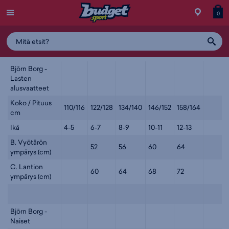
Menu
Myymälä
Siirry
Tuott
T
0
ostos
koris
y
Björn Borg
Björn Borg -
Lasten
alusvaatteet
Koko / Pituus
110/116
122/128
134/140
146/152
158/164
cm
Ikä
4-5
6-7
8-9
10-11
12-13
B. Vyötärön
52
56
60
64
ympärys (cm)
C. Lantion
60
64
68
72
ympärys (cm)
Björn Borg -
Naiset