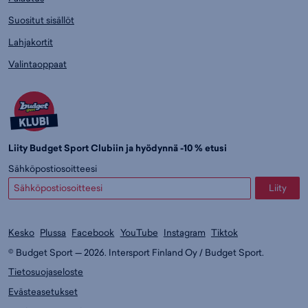
Suositut sisällöt
Lahjakortit
Valintaoppaat
Liity Budget Sport Clubiin ja hyödynnä -10 % etusi
Sähköpostiosoitteesi
Liity
Kesko
Plussa
Facebook
YouTube
Instagram
Tiktok
© Budget Sport — 2026. Intersport Finland Oy / Budget Sport.
Tietosuojaseloste
Evästeasetukset