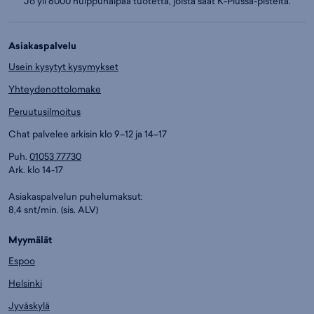
Jo yli 6000 huippuhalpaa tuotetta, joista saat K-Plussa-pisteitä.
Asiakaspalvelu
Usein kysytyt kysymykset
Yhteydenottolomake
Peruutusilmoitus
Chat palvelee arkisin klo 9–12 ja 14–17
Puh.
01053 77730
Ark. klo 14-17
Asiakaspalvelun puhelumaksut:
8,4 snt/min. (sis. ALV)
Myymälät
Espoo
Helsinki
Jyväskylä