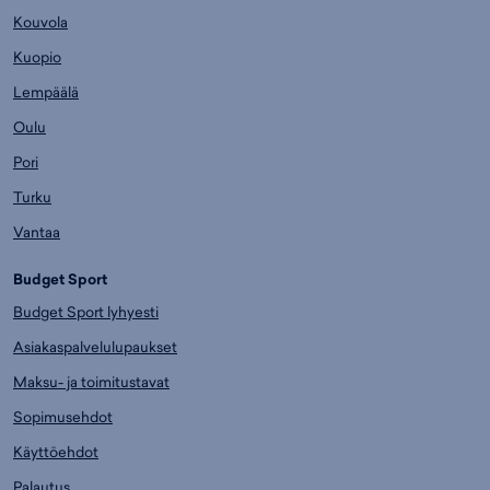
Kouvola
Kuopio
Lempäälä
Oulu
Pori
Turku
Vantaa
Budget Sport
Budget Sport lyhyesti
Asiakaspalvelulupaukset
Maksu- ja toimitustavat
Sopimusehdot
Käyttöehdot
Palautus