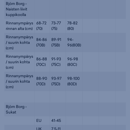
Björn Borg -
Naisten liivit
kuppikoolla
Rinnanympärys
68-72
73-77
78-82
rinnan alta (cm)
(70)
(75)
(80)
Rinnanympärys
84-86
89-91
94-
/ suurin kohta
(70B)
(75B)
96(80B)
(cm)
Rinnanympärys
86-88
91-93
96-98
/ suurin kohta
(70C)
(75C)
(80C)
(cm)
Rinnanympärys
88-90
93-97
98-100
/ suurin kohta
(70D)
(75D)
(80D)
(cm)
Björn Borg -
Sukat
EU
41-45
UK
7.5-11